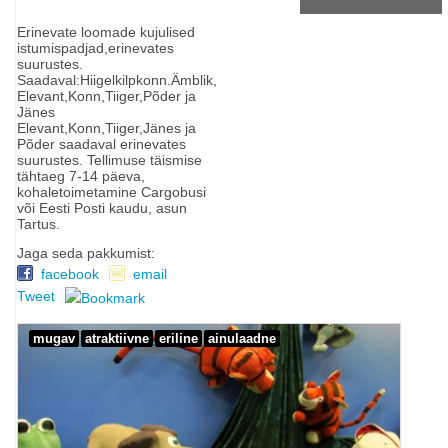
Erinevate loomade kujulised
istumispadjad,erinevates
suurustes.
Saadaval:Hiigelkilpkonn.Ämblik,
Elevant,Konn,Tiiger,Põder ja
Jänes
Elevant,Konn,Tiiger,Jänes ja
Põder saadaval erinevates
suurustes. Tellimuse täismise
tähtaeg 7-14 päeva,
kohaletoimetamine Cargobusi
või Eesti Posti kaudu, asun
Tartus.
Jaga seda pakkumist:
facebook
email
Tweet
mugav
atraktiivne
eriline
ainulaadne