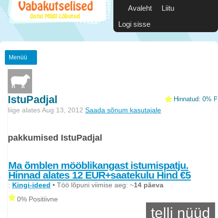
Avaleht
Liitu
Logi sisse
Menüü
IstuPadjal
Hinnatud: 0% Po
liige alates Aug 13, 2012
Saada sõnum kasutajale
pakkumised IstuPadjal
Ma õmblen mööblikangast istumispatju.
Hinnad alates 12 EUR+saatekulu Hind €5
:
Kingi-ideed
• Töö lõpuni viimise aeg: ~
14 päeva
0% Positiivne
telli nüüd