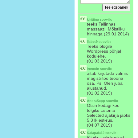
kiritiina
soovib:
teeks Tallinnas
massaazi. Mõistliku
hinnaga (29.01.2014)
lisbet9
soovib:
Teeks blogile
Wordpress põhjal
kodulehe.
(01.03.2019)
irenetln
soovib:
aitab kirjutada valmis
magistritöö teooria
osa. Ps. Olen juba
alustanud.
(01.02.2019)
AndraSepp
soovib:
Otsin kedagi kes
tõlgiks Estonia
Selected ajakirja jaoks
5,3 lk est-rus.
(04.07.2019)
Kalapala12
soovib:
tõlgiks ingliskeelest