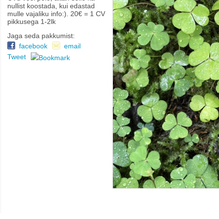
nullist koostada, kui edastad
mulle vajaliku info:). 20€ = 1 CV
pikkusega 1-2lk
Jaga seda pakkumist:
facebook
email
Tweet