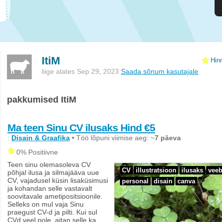
ItiM
Hin
liige alates Sep 29, 2023
Saada sõnum kasutajale
pakkumised ItiM
Ma teen Sinu CV ilusaks Hind €5
:
Disain & Graafika
• Töö lõpuni viimise aeg: ~
7 päeva
0% Positiivne
Teen sinu olemasoleva CV
CV
illustratsioon
ilusaks
veeb
põhjal ilusa ja silmajääva uue
CV, vajadusel küsin lisaküsimusi
personal
disain
canva
ja kohandan selle vastavalt
soovitavale ametipositsioonile.
Selleks on mul vaja Sinu
praegust CV-d ja pilti. Kui sul
CVd veel pole, aitan selle ka