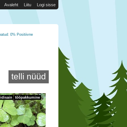
Avaleht
Liitu
Logi sisse
natud: 0% Positiivne
telli nüüd
idisain
tööpakkumine