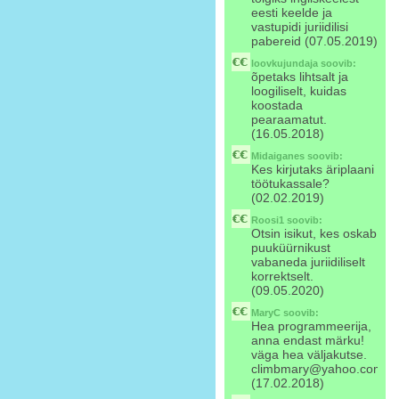
eesti keelde ja
vastupidi juriidilisi
pabereid (07.05.2019)
loovkujundaja
soovib:
õpetaks lihtsalt ja
loogiliselt, kuidas
koostada
pearaamatut.
(16.05.2018)
Midaiganes
soovib:
Kes kirjutaks äriplaani
töötukassale?
(02.02.2019)
Roosi1
soovib:
Otsin isikut, kes oskab
puuküürnikust
vabaneda juriidiliselt
korrektselt.
(09.05.2020)
MaryC
soovib:
Hea programmeerija,
anna endast märku!
väga hea väljakutse.
climbmary@yahoo.com
(17.02.2018)