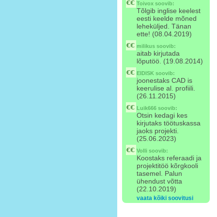
Toivox
soovib:
Tõlgib inglise keelest
eesti keelde mõned
leheküljed. Tänan
ette! (08.04.2019)
milikus
soovib:
aitab kirjutada
lõputöö. (19.08.2014)
EIDISK
soovib:
joonestaks CAD is
keerulise al. profiili.
(26.11.2015)
Luik666
soovib:
Otsin kedagi kes
kirjutaks töötuskassa
jaoks projekti.
(25.06.2023)
Volli
soovib:
Koostaks referaadi ja
projektitöö kõrgkooli
tasemel. Palun
ühendust võtta
(22.10.2019)
vaata kõiki soovitusi