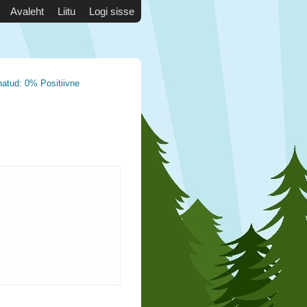
Avaleht
Liitu
Logi sisse
natud: 0% Positiivne