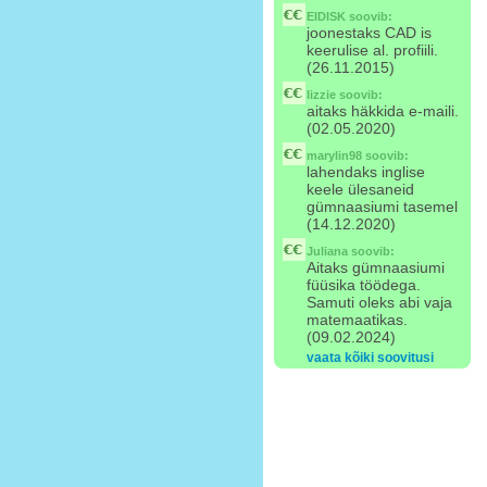
EIDISK
soovib:
joonestaks CAD is
keerulise al. profiili.
(26.11.2015)
lizzie
soovib:
aitaks häkkida e-maili.
(02.05.2020)
marylin98
soovib:
lahendaks inglise
keele ülesaneid
gümnaasiumi tasemel
(14.12.2020)
Juliana
soovib:
Aitaks gümnaasiumi
füüsika töödega.
Samuti oleks abi vaja
matemaatikas.
(09.02.2024)
vaata kõiki soovitusi