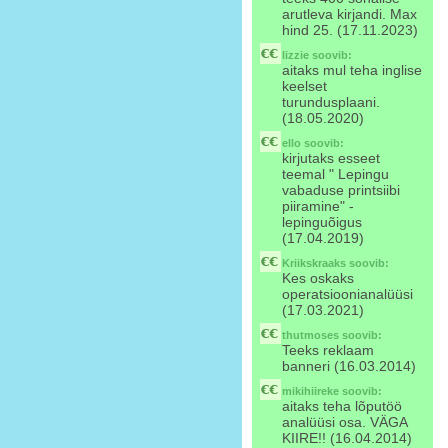
arutleva kirjandi. Max
hind 25. (17.11.2023)
lizzie
soovib:
aitaks mul teha inglise
keelset
turundusplaani.
(18.05.2020)
ello
soovib:
kirjutaks esseet
teemal " Lepingu
vabaduse printsiibi
piiramine" -
lepinguõigus
(17.04.2019)
Kriikskraaks
soovib:
Kes oskaks
operatsioonianalüüsi
(17.03.2021)
thutmoses
soovib:
Teeks reklaam
banneri (16.03.2014)
mikihiireke
soovib:
aitaks teha lõputöö
analüüsi osa. VÄGA
KIIRE!! (16.04.2014)