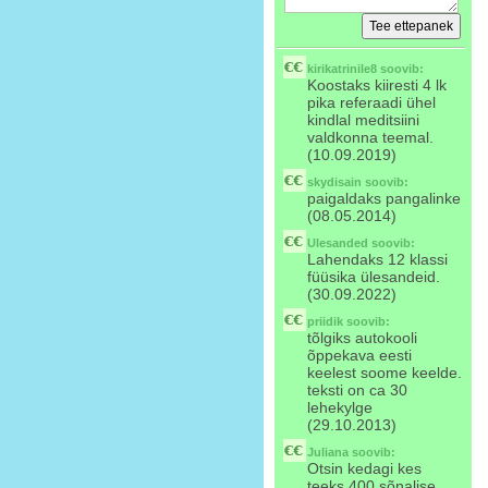
kirikatrinile8
soovib:
Koostaks kiiresti 4 lk
pika referaadi ühel
kindlal meditsiini
valdkonna teemal.
(10.09.2019)
skydisain
soovib:
paigaldaks pangalinke
(08.05.2014)
Ulesanded
soovib:
Lahendaks 12 klassi
füüsika ülesandeid.
(30.09.2022)
priidik
soovib:
tõlgiks autokooli
õppekava eesti
keelest soome keelde.
teksti on ca 30
lehekylge
(29.10.2013)
Juliana
soovib:
Otsin kedagi kes
teeks 400 sõnalise