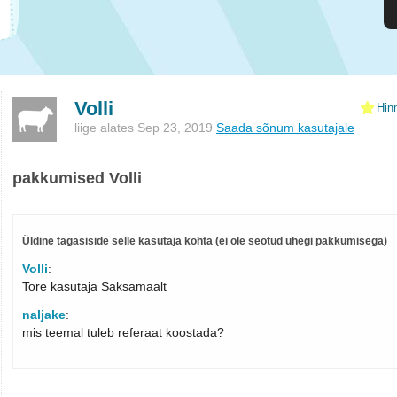
Volli
Hin
liige alates Sep 23, 2019
Saada sõnum kasutajale
pakkumised Volli
Üldine tagasiside selle kasutaja kohta (ei ole seotud ühegi pakkumisega)
Volli
:
Tore kasutaja Saksamaalt
naljake
:
mis teemal tuleb referaat koostada?