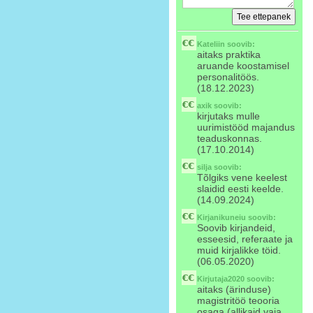
Kateliin
soovib:
aitaks praktika
aruande koostamisel
personalitöös.
(18.12.2023)
axik
soovib:
kirjutaks mulle
uurimistööd majandus
teaduskonnas.
(17.10.2014)
silja
soovib:
Tõlgiks vene keelest
slaidid eesti keelde.
(14.09.2024)
Kirjanikuneiu
soovib:
Soovib kirjandeid,
esseesid, referaate ja
muid kirjalikke töid.
(06.05.2020)
Kirjutaja2020
soovib:
aitaks (ärinduse)
magistritöö teooria
osaga (allikaid vaja