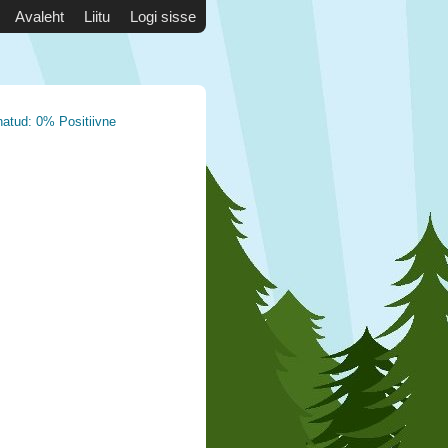
Avaleht
Liitu
Logi sisse
natud: 0% Positiivne