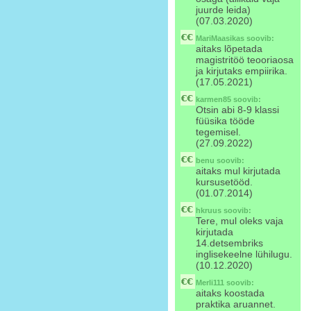
juurde leida)
(07.03.2020)
MariMaasikas
soovib:
aitaks lõpetada
magistritöö teooriaosa
ja kirjutaks empiirika.
(17.05.2021)
karmen85
soovib:
Otsin abi 8-9 klassi
füüsika tööde
tegemisel.
(27.09.2022)
benu
soovib:
aitaks mul kirjutada
kursusetööd.
(01.07.2014)
hkruus
soovib:
Tere, mul oleks vaja
kirjutada
14.detsembriks
inglisekeelne lühilugu.
(10.12.2020)
Merli111
soovib:
aitaks koostada
praktika aruannet.