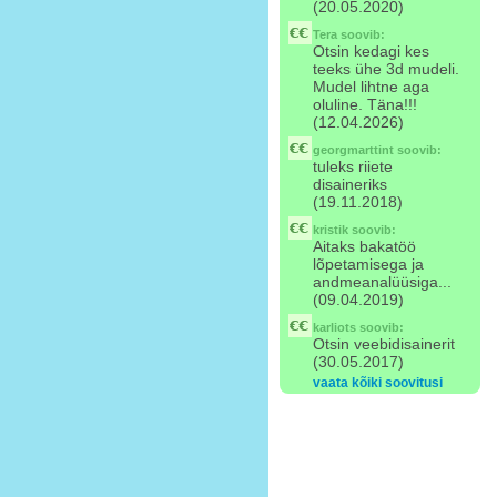
(20.05.2020)
Tera
soovib:
Otsin kedagi kes
teeks ühe 3d mudeli.
Mudel lihtne aga
oluline. Täna!!!
(12.04.2026)
georgmarttint
soovib:
tuleks riiete
disaineriks
(19.11.2018)
kristik
soovib:
Aitaks bakatöö
lõpetamisega ja
andmeanalüüsiga...
(09.04.2019)
karliots
soovib:
Otsin veebidisainerit
(30.05.2017)
vaata kõiki soovitusi