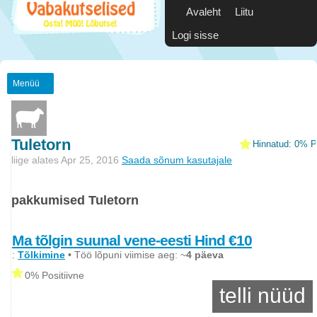
Avaleht
Liitu
Logi sisse
Menüü
Tuletorn
Hinnatud: 0% Po
liige alates Apr 25, 2016
Saada sõnum kasutajale
pakkumised Tuletorn
Ma tõlgin suunal vene-eesti Hind €10
:
Tõlkimine
• Töö lõpuni viimise aeg: ~
4 päeva
0% Positiivne
telli nüüd