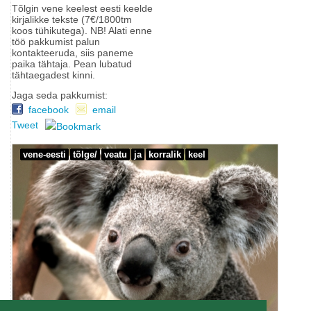
Tõlgin vene keelest eesti keelde
kirjalikke tekste (7€/1800tm
koos tühikutega). NB! Alati enne
töö pakkumist palun
kontakteeruda, siis paneme
paika tähtaja. Pean lubatud
tähtaegadest kinni.
Jaga seda pakkumist:
facebook
email
Tweet
vene-eesti
tõlge/
veatu
ja
korralik
keel