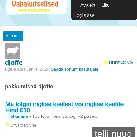
Avaleht
Liitu
Logi sisse
Menüü
djoffe
Hinnatud: 0% Po
liige alates Jan 4, 2024
Saada sõnum kasutajale
pakkumised djoffe
Ma tõlgin inglise keelest või inglise keelde
Hind €10
:
Tõlkimine
• Töö lõpuni viimise aeg: ~
2 päeva
0% Positiivne
telli nüüd