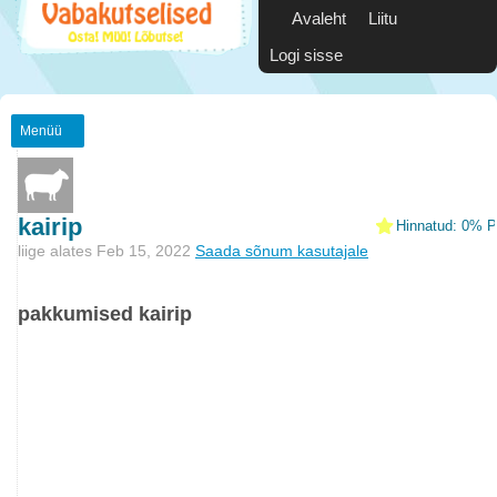
Avaleht
Liitu
Logi sisse
Menüü
kairip
Hinnatud: 0% Po
liige alates Feb 15, 2022
Saada sõnum kasutajale
pakkumised kairip