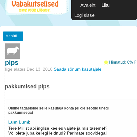
Avaleht
Liitu
Logi sisse
Menüü
pips
Hinnatud: 0% Po
liige alates Dec 13, 2018
Saada sõnum kasutajale
pakkumised pips
Üldine tagasiside selle kasutaja kohta (ei ole seotud ühegi
pakkumisega)
LumiLumi
:
Tere Millist abi inglise keeles vajate ja mis tasemel?
Või olete juba kellegi leidnud? Parimate soovidega!