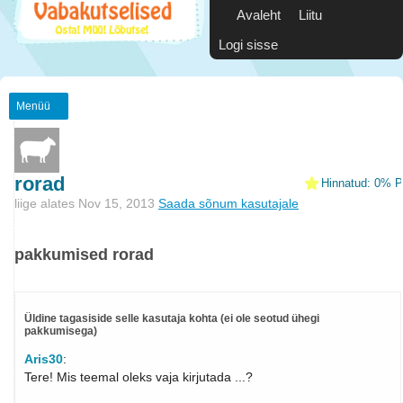
Avaleht
Liitu
Logi sisse
Menüü
rorad
Hinnatud: 0% Po
liige alates Nov 15, 2013
Saada sõnum kasutajale
pakkumised rorad
Üldine tagasiside selle kasutaja kohta (ei ole seotud ühegi
pakkumisega)
Aris30
:
Tere! Mis teemal oleks vaja kirjutada ...?