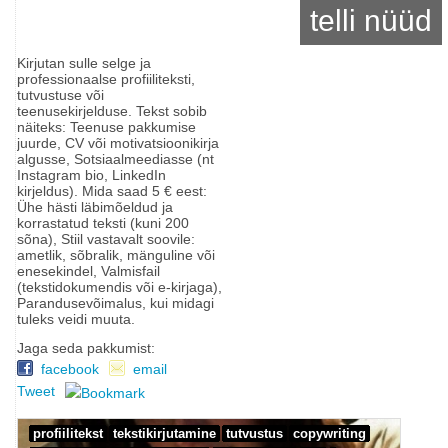
telli nüüd
Kirjutan sulle selge ja
professionaalse profiiliteksti,
tutvustuse või
teenusekirjelduse. Tekst sobib
näiteks: Teenuse pakkumise
juurde, CV või motivatsioonikirja
algusse, Sotsiaalmeediasse (nt
Instagram bio, LinkedIn
kirjeldus). Mida saad 5 € eest:
Ühe hästi läbimõeldud ja
korrastatud teksti (kuni 200
sõna), Stiil vastavalt soovile:
ametlik, sõbralik, mänguline või
enesekindel, Valmisfail
(tekstidokumendis või e-kirjaga),
Parandusevõimalus, kui midagi
tuleks veidi muuta.
Jaga seda pakkumist:
facebook
email
Tweet
profiilitekst
tekstikirjutamine
tutvustus
copywriting