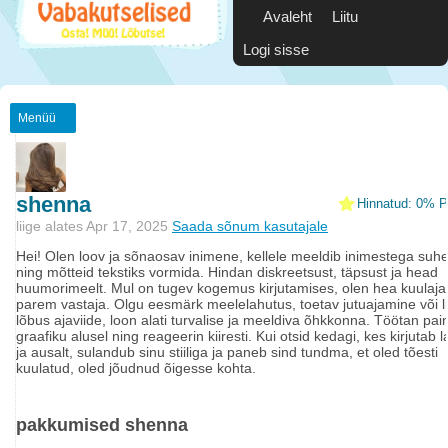
Avaleht
Liitu
Logi sisse
Menüü
shenna
Hinnatud: 0% Po
liige alates Apr 17, 2025
Saada sõnum kasutajale
Hei! Olen loov ja sõnaosav inimene, kellele meeldib inimestega suh
ning mõtteid tekstiks vormida. Hindan diskreetsust, täpsust ja head
huumorimeelt. Mul on tugev kogemus kirjutamises, olen hea kuulaja 
parem vastaja. Olgu eesmärk meelelahutus, toetav jutuajamine või li
lõbus ajaviide, loon alati turvalise ja meeldiva õhkkonna. Töötan pai
graafiku alusel ning reageerin kiiresti. Kui otsid kedagi, kes kirjutab l
ja ausalt, sulandub sinu stiiliga ja paneb sind tundma, et oled tõesti
kuulatud, oled jõudnud õigesse kohta.
pakkumised shenna