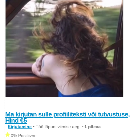
Ma kirjutan sulle profiiliteksti või tutvustuse,
Hind €5
:
Kirjutamine
• Töö lõpuni viimise aeg: ~
1 päeva
0% Positiivne