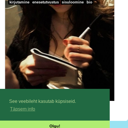
kirjutamine
enesetutvustus
sisuloomine
bio
See veebileht kasutab küpsiseid.
Täpsem info
Olgu!