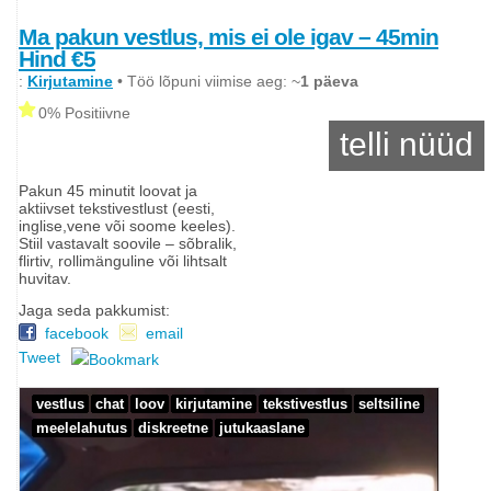
Ma pakun vestlus, mis ei ole igav – 45min
Hind €5
:
Kirjutamine
• Töö lõpuni viimise aeg: ~
1 päeva
0% Positiivne
telli nüüd
Pakun 45 minutit loovat ja
aktiivset tekstivestlust (eesti,
inglise,vene või soome keeles).
Stiil vastavalt soovile – sõbralik,
flirtiv, rollimänguline või lihtsalt
huvitav.
Jaga seda pakkumist:
facebook
email
Tweet
vestlus
chat
loov
kirjutamine
tekstivestlus
seltsiline
meelelahutus
diskreetne
jutukaaslane