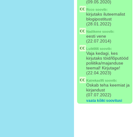
(09.05.2020)
Rcco
soovib:
kirjutaks iluteemalist
blogipostitust
(28.01.2022)
Nadikene
soovib:
eesti vene
(22.07.2014)
Luik666
soovib:
Vaja kedagi, kes
kirjutaks töid/lõputööd
poliitika/majanduse
teemal! Kirjutage!
(22.04.2023)
Katrekas95
soovib:
Oskab teha keemiat ja
kirjandust
(07.07.2022)
vaata kõiki soovitusi