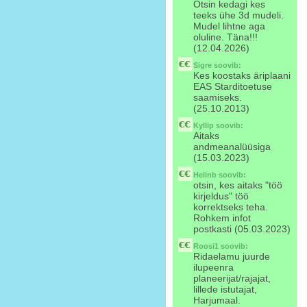
Otsin kedagi kes
teeks ühe 3d mudeli.
Mudel lihtne aga
oluline. Täna!!!
(12.04.2026)
Sigre
soovib:
Kes koostaks äriplaani
EAS Starditoetuse
saamiseks.
(25.10.2013)
Kyllip
soovib:
Aitaks
andmeanalüüsiga
(15.03.2023)
Helinb
soovib:
otsin, kes aitaks "töö
kirjeldus" töö
korrektseks teha.
Rohkem infot
postkasti (05.03.2023)
Roosi1
soovib:
Ridaelamu juurde
ilupeenra
planeerijat/rajajat,
lillede istutajat,
Harjumaal.