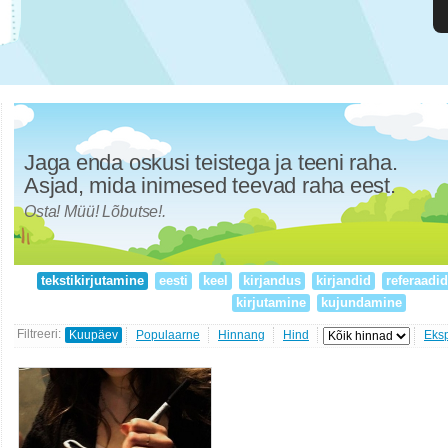
Jaga enda oskusi teistega ja teeni raha.
Asjad, mida inimesed teevad raha eest.
Osta! Müü! Lõbutse!.
tekstikirjutamine
eesti
keel
kirjandus
kirjandid
referaadi
kirjutamine
kujundamine
Filtreeri:
Kuupäev
Populaarne
Hinnang
Hind
Eks