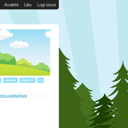
Avaleht
Liitu
Logi sisse
d
esseed
õigekiri
cv
press pakkumised