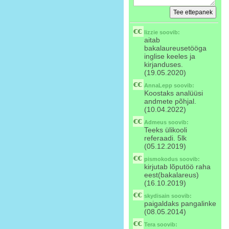
lizzie
soovib:
aitab
bakalaureusetööga
inglise keeles ja
kirjanduses.
(19.05.2020)
AnnaLepp
soovib:
Koostaks analüüsi
andmete põhjal.
(10.04.2022)
Admeus
soovib:
Teeks ülikooli
referaadi. 5lk
(05.12.2019)
pismokodus
soovib:
kirjutab lõputöö raha
eest(bakalareus)
(16.10.2019)
skydisain
soovib:
paigaldaks pangalinke
(08.05.2014)
Tera
soovib: