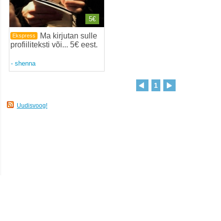
5€
Ma kirjutan sulle
Ekspress
profiiliteksti või... 5€ eest
.
-
shenna
1
Uudisvoog!