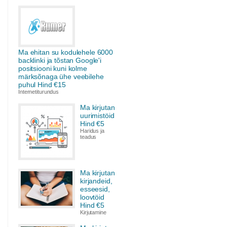
Ma ehitan su kodulehele 6000
backlinki ja tõstan Google'i
positsiooni kuni kolme
märksõnaga ühe veebilehe
puhul Hind €15
Internetiturundus
Ma kirjutan
uurimistöid
Hind €5
Haridus ja
teadus
Ma kirjutan
kirjandeid,
esseesid,
loovtöid
Hind €5
Kirjutamine