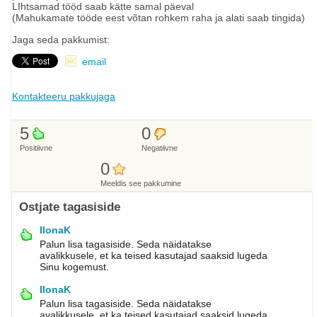
LIhtsamad tööd saab kätte samal päeval
(Mahukamate tööde eest võtan rohkem raha ja alati saab tingida)
Jaga seda pakkumist:
email
Kontakteeru pakkujaga
5
0
Positiivne
Negatiivne
0
Meeldis see pakkumine
Ostjate tagasiside
IlonaK
Palun lisa tagasiside. Seda näidatakse
avalikkusele, et ka teised kasutajad saaksid lugeda
Sinu kogemust.
IlonaK
Palun lisa tagasiside. Seda näidatakse
avalikkusele, et ka teised kasutajad saaksid lugeda