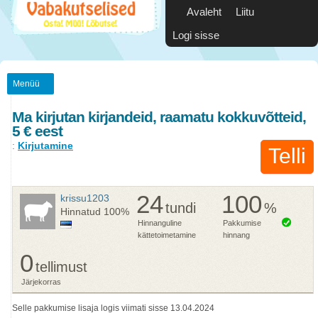
Avaleht
Liitu
Logi sisse
Menüü
Ma kirjutan kirjandeid, raamatu kokkuvõtteid,
5 € eest
:
Kirjutamine
Telli
24
100
krissu1203
tundi
%
Hinnatud
100%
Hinnanguline
Pakkumise
kättetoimetamine
hinnang
0
tellimust
Järjekorras
Selle pakkumise lisaja logis viimati sisse 13.04.2024