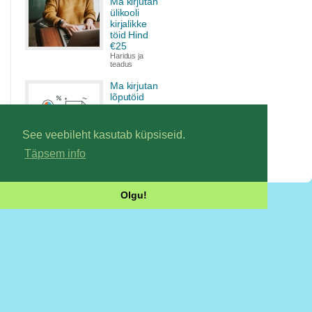
Ma kirjutan
ülikooli
kirjalikke
töid Hind
€25
Haridus ja
teadus
Ma kirjutan
lõputöid
Hind €50
Haridus ja
teadus
See veebileht kasutab küpsiseid.
Täpsem info
Olgu!
Kasutajatingimused
|
Meie kohta
|
Kontakt
|
Kuidas osta ja müüa
|
Kõik
õigused kaitstud © vabakutselised.com
|
Silikoonümbrised iPhone'ile