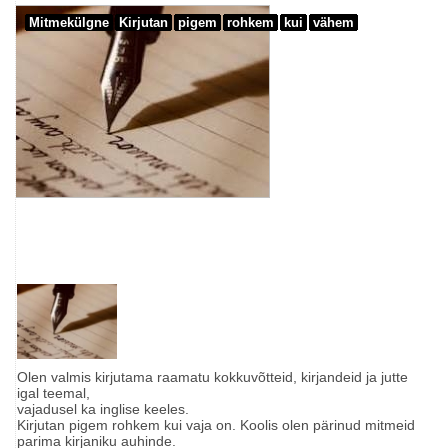
Mitmekülgne
Kirjutan
pigem
rohkem
kui
vähem
Olen valmis kirjutama raamatu kokkuvõtteid, kirjandeid ja jutte
igal teemal,
vajadusel ka inglise keeles.
Kirjutan pigem rohkem kui vaja on. Koolis olen pärinud mitmeid
parima kirjaniku auhinde.