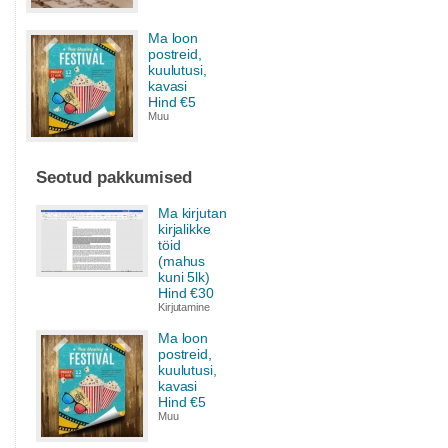
Ma loon
postreid,
kuulutusi,
kavasi
Hind €5
Muu
Seotud pakkumised
Ma kirjutan
kirjalikke
töid
(mahus
kuni 5lk)
Hind €30
Kirjutamine
Ma loon
postreid,
kuulutusi,
kavasi
Hind €5
Muu