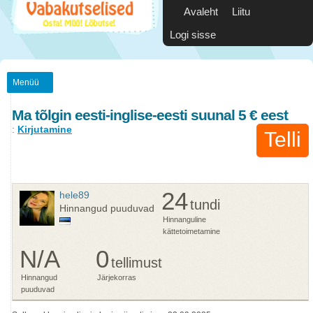
Avaleht
Liitu
Logi sisse
Menüü
Ma tõlgin eesti-inglise-eesti suunal 5 € eest
:
Kirjutamine
Telli
24
hele89
tundi
Hinnangud puuduvad
Hinnanguline
kättetoimetamine
N/A
0
tellimust
Hinnangud
Järjekorras
puuduvad