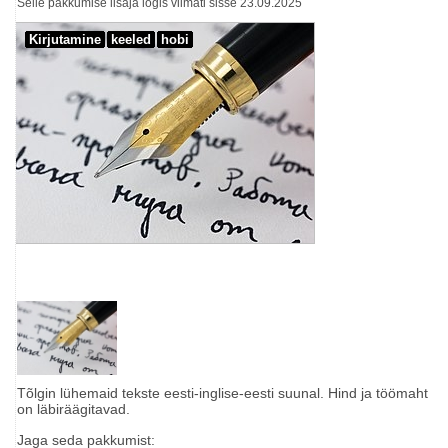
Selle pakkumise lisaja logis viimati sisse 23.09.2025
Kirjutamine
keeled
hobi
Tõlgin lühemaid tekste eesti-inglise-eesti suunal. Hind ja töömaht
on läbiräägitavad.
Jaga seda pakkumist: