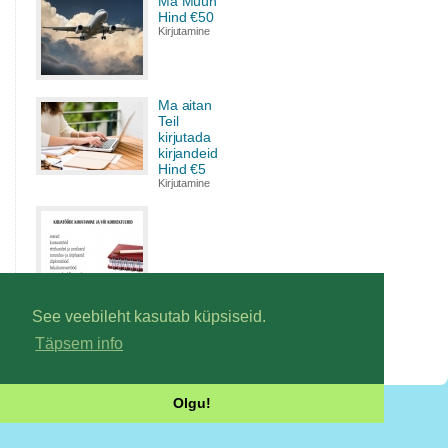
Ma Müün
Hind €50
Kirjutamine
Ma aitan
Teil
kirjutada
kirjandeid
Hind €5
Kirjutamine
Ma kirjutan lõputöö,
kursusetöö, praktikaaruande,
See veebileht kasutab küpsiseid.
äri- või turundusplaani Hind €5
Täpsem info
Kirjutamine
Olgu!