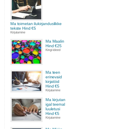
Ma toimetan ilukirjanduslikke
tekste Hind €5
Kirjutamine
Ma Maalin
Hind €25
Kingi-ideed
Ma teen
erinevaid
kirjatöid
Hind €5
Kirjutamine
Ma kirjutan
igal teemal
luuletusi
Hind €5
Kirjutamine