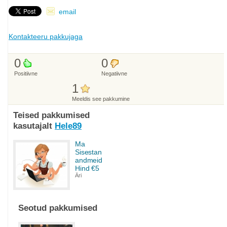
email
Kontakteeru pakkujaga
0
0
Positiivne
Negatiivne
1
Meeldis see pakkumine
Teised pakkumised
kasutajalt
Hele89
Ma
Sisestan
andmeid
Hind €5
Äri
Seotud pakkumised