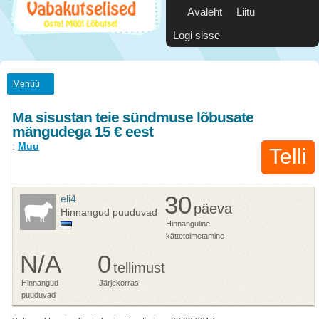
Avaleht
Liitu
Logi sisse
Menüü
Ma sisustan teie sündmuse lõbusate
mängudega 15 € eest
:
Muu
Telli
30
eli4
päeva
Hinnangud puuduvad
Hinnanguline
kättetoimetamine
N/A
0
tellimust
Hinnangud
Järjekorras
puuduvad