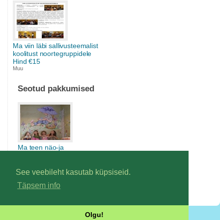
Ma viin läbi sallivusteemalist
koolitust noortegruppidele
Hind €15
Muu
Seotud pakkumised
Ma teen näo-ja
seinamaalinguid.Kutsu mind
endale külla,kui koduseinad
või sünnipäevakülaliste näod
See veebileht kasutab küpsiseid.
vajavad värvi juurde. Hind €5
Täpsem info
Kunst ja käsitöö
Olgu!