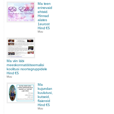
Ma teen
erinevaid
ehteid.
Hinnad
alates
1eurost
Hind €5
Muu
Ma viin läbi
meeskonnatööteemalisi
koolitusi noortegruppidele
Hind €5
Muu
Ma
kujundan
kuulutusi,
kutseid,
flaiereid
Hind €5
Muu