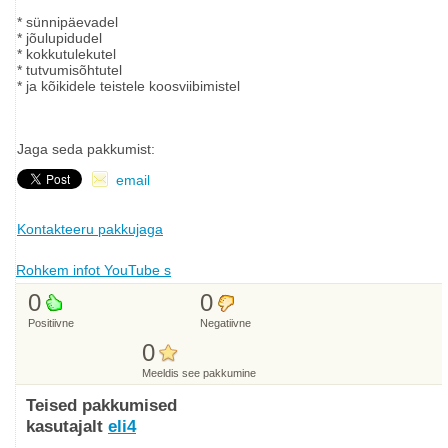
* sünnipäevadel
* jõulupidudel
* kokkutulekutel
* tutvumisõhtutel
* ja kõikidele teistele koosviibimistel
Jaga seda pakkumist:
email
Kontakteeru pakkujaga
Rohkem infot YouTube s
0
0
Positiivne
Negatiivne
0
Meeldis see pakkumine
Teised pakkumised
kasutajalt
eli4