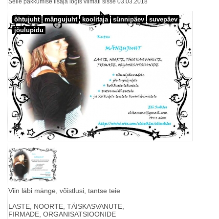
Selle pakkumise lisaja logis viimati sisse 03.03.2018
õhtujuht
mängujuht
koolitaja
sünnipäev
suvepäev
jõulupidu
Viin läbi mänge, võistlusi, tantse teie
LASTE, NOORTE, TÄISKASVANUTE,
FIRMADE, ORGANISATSIOONIDE