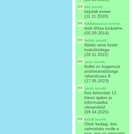
alex
soovib:
kirjutab essee
(11.11.2020)
mihkelsuursoo
soovib:
teeb lihtsa kodulehe.
(05.09.2014)
Helinb
soovib:
Aitaks vene keele
kodutöödega.
(28.11.2022)
zinzu
soovib:
Kellel on kogemust
andmeanalüüsiga
rakenduses R
(17.05.2023)
nicole
soovib:
Kes lahendab 12.
klassi ajaloo ja
informaatika
ülesandeid.
(09.04.2025)
Aris30
soovib:
Otsin kedagi, kes
valmistaks mulle e
poe, mis on internetis