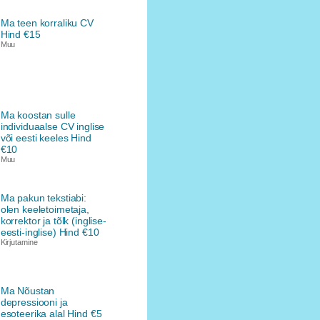
Ma teen korraliku CV
Hind €15
Muu
Ma koostan sulle
individuaalse CV inglise
või eesti keeles Hind
€10
Muu
Ma pakun tekstiabi:
olen keeletoimetaja,
korrektor ja tõlk (inglise-
eesti-inglise) Hind €10
Kirjutamine
Ma Nõustan
depressiooni ja
esoteerika alal Hind €5