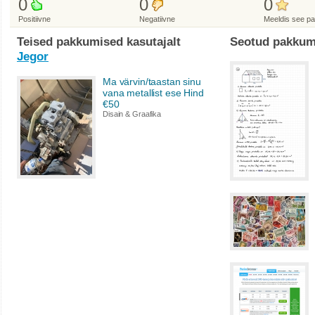
0
0
0
Positiivne
Negatiivne
Meeldis see p
Teised pakkumised kasutajalt
Seotud pakkum
Jegor
Ma värvin/taastan sinu
vana metallist ese Hind
€50
Disain & Graafika