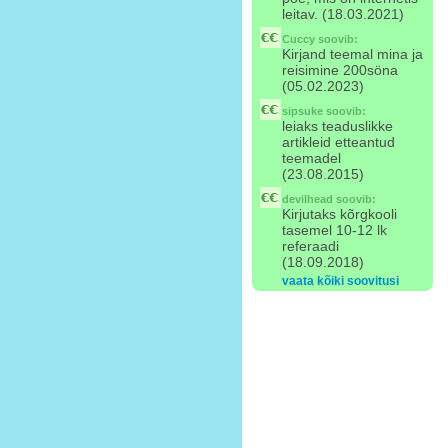
leitav. (18.03.2021)
Cuccy
soovib:
Kirjand teemal mina ja
reisimine 200söna
(05.02.2023)
sipsuke
soovib:
leiaks teaduslikke
artikleid etteantud
teemadel
(23.08.2015)
devilhead
soovib:
Kirjutaks kõrgkooli
tasemel 10-12 lk
referaadi
(18.09.2018)
vaata kõiki soovitusi