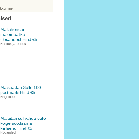
akkumine
ised
Ma lahendan
matemaatika
ülesandeid Hind €5
Haridus ja teadus
Ma saadan Sulle 100
postmarki Hind €5
Kingi-ideed
Ma aitan sul valida sulle
kõige soodsama
kiirlaenu Hind €5
Nõuanded