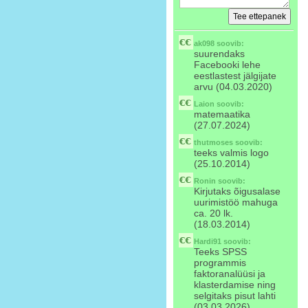
ak098
soovib:
suurendaks
Facebooki lehe
eestlastest jälgijate
arvu (04.03.2020)
Laion
soovib:
matemaatika
(27.07.2024)
thutmoses
soovib:
teeks valmis logo
(25.10.2014)
Ronin
soovib:
Kirjutaks õigusalase
uurimistöö mahuga
ca. 20 lk.
(18.03.2014)
Hardi91
soovib:
Teeks SPSS
programmis
faktoranalüüsi ja
klasterdamise ning
selgitaks pisut lahti
(03.03.2026)