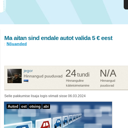
Ma aitan sind endale autot valida 5 € eest
:
Nõuanded
24
N/A
jegor
tundi
Hinnangud puuduvad
Hinnanguline
Hinnangud
kättetoimetamine
puuduvad
Selle pakkumise lisaja logis viimati sisse 06.03.2024
Autod
ost
otsing
abi