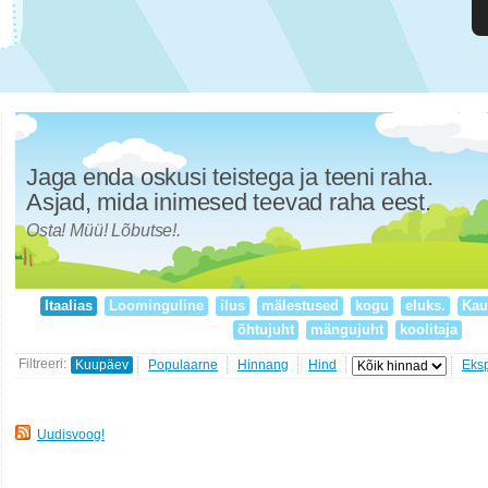
Jaga enda oskusi teistega ja teeni raha.
Asjad, mida inimesed teevad raha eest.
Osta! Müü! Lõbutse!.
Itaalias
Loominguline
ilus
mälestused
kogu
eluks.
Kau
õhtujuht
mängujuht
koolitaja
Filtreeri:
Kuupäev
Populaarne
Hinnang
Hind
Eks
Uudisvoog!