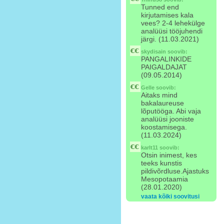
Tunned end
kirjutamises kala
vees? 2-4 lehekülge
analüüsi tööjuhendi
järgi. (11.03.2021)
skydisain
soovib:
PANGALINKIDE
PAIGALDAJAT
(09.05.2014)
Gelle
soovib:
Aitaks mind
bakalaureuse
lõputööga. Abi vaja
analüüsi jooniste
koostamisega.
(11.03.2024)
karlt11
soovib:
Otsin inimest, kes
teeks kunstis
pildivõrdluse.Ajastuks
Mesopotaamia
(28.01.2020)
vaata kõiki soovitusi