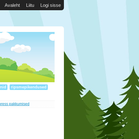
Avaleht
Liitu
Logi sisse
nid
ripsmepikendused
press pakkumised