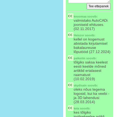
knoomaa
soovib:
valmistaks AutoCADi
jooniseid ehituses.
(02.11.2017)
Heixzor
soovib:
kellel on kogemust
abistada kirjutamisel
bakalaureuse
lõputööd (27.12.2024)
paikeriin
soovib:
tõlgiks saksa keelest
eesti keelde mõned
artiklid erialasest
raamatust
(10.02.2019)
skydisain
soovib:
oleks nõus tegema
logosid, kui ka veebi -
ja 3D lahendusi
(28.03.2014)
keia
soovib:
kes tõlgiks
inglisekeelse artikli