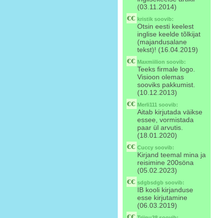
(03.11.2014)
kristik
soovib:
Otsin eesti keelest
inglise keelde tõlkijat
(majandusalane
tekst)! (16.04.2019)
Maxmiilion
soovib:
Teeks firmale logo.
Visioon olemas
sooviks pakkumist.
(10.12.2013)
Merli111
soovib:
Aitab kirjutada väikse
essee, vormistada
paar ül arvutis.
(18.01.2020)
Cuccy
soovib:
Kirjand teemal mina ja
reisimine 200söna
(05.02.2023)
sdgbsdgb
soovib:
IB kooli kirjanduse
esse kirjutamine
(06.03.2019)
Triinu38
soovib: