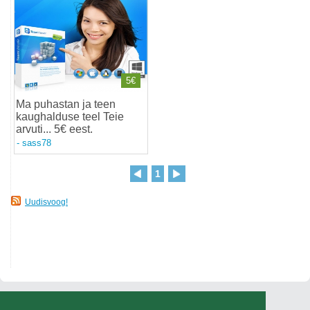
5€
Ma puhastan ja teen
kaughalduse teel Teie
arvuti... 5€ eest
.
-
sass78
1
Uudisvoog!