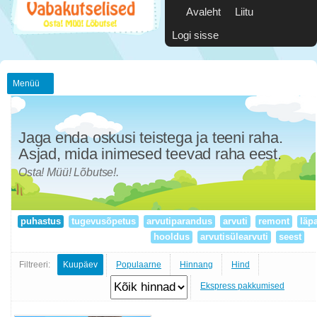
Avaleht
Liitu
Logi sisse
Menüü
Jaga enda oskusi teistega ja teeni raha.
Asjad, mida inimesed teevad raha eest.
Osta! Müü! Lõbutse!.
puhastus
tugevusõpetus
arvutiparandus
arvuti
remont
läp
hooldus
arvutisülearvuti
seest
Filtreeri:
Kuupäev
Populaarne
Hinnang
Hind
Ekspress pakkumised