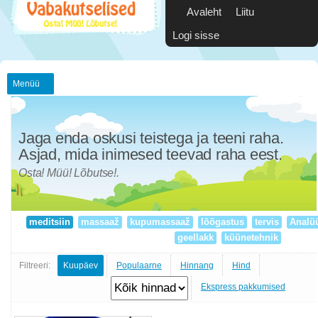
Avaleht
Liitu
Logi sisse
Menüü
Jaga enda oskusi teistega ja teeni raha.
Asjad, mida inimesed teevad raha eest.
Osta! Müü! Lõbutse!.
meditsiin
massaaž
kupumassaaž
lõõgastus
tervis
Analü
geellakk
küünetehnik
Filtreeri:
Kuupäev
Populaarne
Hinnang
Hind
Ekspress pakkumised