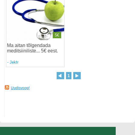
5€
Ma aitan tõlgendada
meditsiiniliste... 5€ eest
.
-
Jektr
1
Uudisvoog!