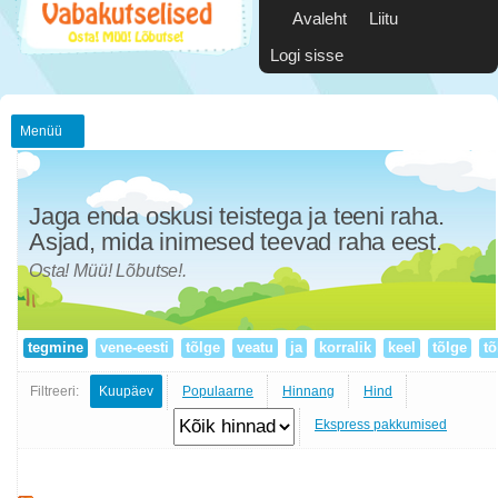
Avaleht
Liitu
Logi sisse
Menüü
Jaga enda oskusi teistega ja teeni raha.
Asjad, mida inimesed teevad raha eest.
Osta! Müü! Lõbutse!.
tegmine
vene-eesti
tõlge
veatu
ja
korralik
keel
tõlge
tõ
Filtreeri:
Kuupäev
Populaarne
Hinnang
Hind
Ekspress pakkumised