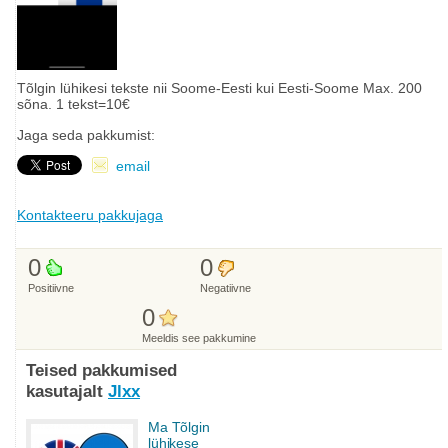
Tõlgin lühikesi tekste nii Soome-Eesti kui Eesti-Soome Max. 200
sõna. 1 tekst=10€
Jaga seda pakkumist:
email
Kontakteeru pakkujaga
0
0
Positiivne
Negatiivne
0
Meeldis see pakkumine
Teised pakkumised
kasutajalt
Jlxx
Ma Tõlgin
lühikese