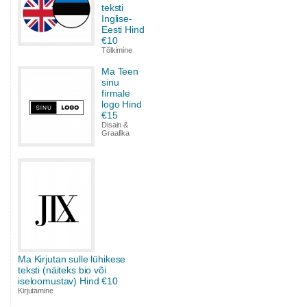
teksti
Inglise-
Eesti Hind
€10
Tõlkimine
Ma Teen
sinu
firmale
logo Hind
€15
Disain &
Graafika
Ma Kirjutan sulle lühikese
teksti (näiteks bio või
iseloomustav) Hind €10
Kirjutamine