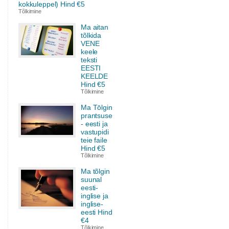
kokkuleppel) Hind €5
Tõlkimine
Ma aitan
tõlkida
VENE
keele
teksti
EESTI
KEELDE
Hind €5
Tõlkimine
Ma Tōlgin
prantsuse
- eesti ja
vastupidi
teie faile
Hind €5
Tõlkimine
Ma tõlgin
suunal
eesti-
inglise ja
inglise-
eesti Hind
€4
Tõlkimine