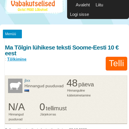
Avaleht
Liitu
Logi sisse
Menüü
Ma Tõlgin lühikese teksti Soome-Eesti 10 €
eest
:
Tõlkimine
Telli
48
jlxx
päeva
Hinnangud puuduvad
Hinnanguline
kättetoimetamine
N/A
0
tellimust
Hinnangud
Järjekorras
puuduvad