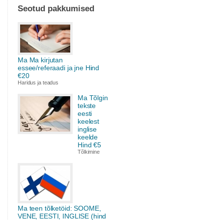
Seotud pakkumised
Ma Ma kirjutan
essee/referaadi ja jne Hind
€20
Haridus ja teadus
Ma Tõlgin
tekste
eesti
keelest
inglise
keelde
Hind €5
Tõlkimine
Ma teen tõlketöid: SOOME,
VENE, EESTI, INGLISE (hind