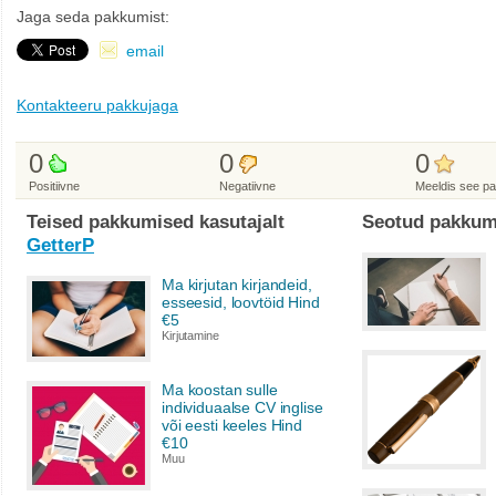
Jaga seda pakkumist:
email
Kontakteeru pakkujaga
0
0
0
Positiivne
Negatiivne
Meeldis see p
Teised pakkumised kasutajalt
Seotud pakkum
GetterP
Ma kirjutan kirjandeid,
esseesid, loovtöid Hind
€5
Kirjutamine
Ma koostan sulle
individuaalse CV inglise
või eesti keeles Hind
€10
Muu