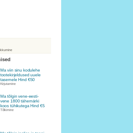
akkumine
ised
Ma viin sinu kodulehe
tootekirjeldused uuele
tasemele Hind €50
Kirjutamine
Ma tõlgin vene-eesti-
vene 1800 tähemärki
koos tühikutega Hind €5
Tõlkimine