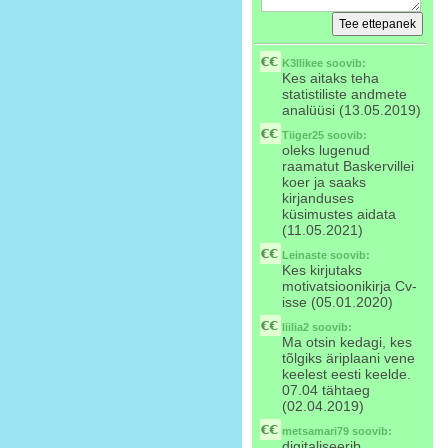
K3llikee
soovib:
Kes aitaks teha
statistiliste andmete
analüüsi (13.05.2019)
Tiiger25
soovib:
oleks lugenud
raamatut Baskervillei
koer ja saaks
kirjanduses
küsimustes aidata
(11.05.2021)
Leinaste
soovib:
Kes kirjutaks
motivatsioonikirja Cv-
isse (05.01.2020)
liilia2
soovib:
Ma otsin kedagi, kes
tõlgiks äriplaani vene
keelest eesti keelde.
07.04 tähtaeg
(02.04.2019)
metsamari79
soovib:
digitaliseerib