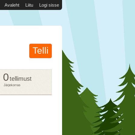
Avaleht
Liitu
Logi sisse
Telli
0
tellimust
Järjekorras