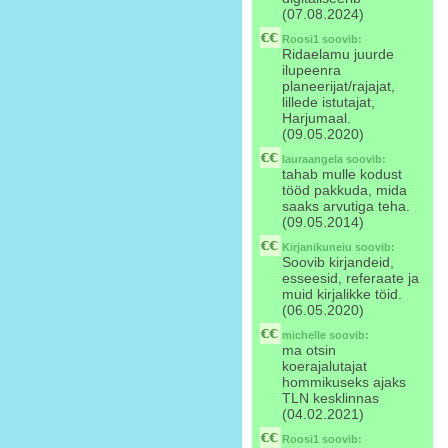
(07.08.2024)
Roosi1
soovib:
Ridaelamu juurde
ilupeenra
planeerijat/rajajat,
lillede istutajat,
Harjumaal.
(09.05.2020)
lauraangela
soovib:
tahab mulle kodust
tööd pakkuda, mida
saaks arvutiga teha.
(09.05.2014)
Kirjanikuneiu
soovib:
Soovib kirjandeid,
esseesid, referaate ja
muid kirjalikke töid.
(06.05.2020)
michelle
soovib:
ma otsin
koerajalutajat
hommikuseks ajaks
TLN kesklinnas
(04.02.2021)
Roosi1
soovib: