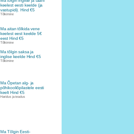
Ma tõlgin inglise ja taani
keelest eesti keelde (ja
vastupidi). Hind €5
Tõlkimine
Ma aitan tõlkida vene
keelest eest keelde 5€
eest Hind €5
Tõlkimine
Ma tõlgin saksa ja
inglise keelde Hind €5
Tõlkimine
Ma Õpetan alg- ja
põhikooliõpilastele eesti
keelt Hind €5
Haridus ja teadus
Ma Tõlgin Eesti-