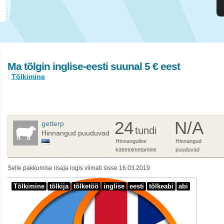
Ma tõlgin inglise-eesti suunal 5 € eest
:
Tõlkimine
24
N/A
getterp
tundi
Hinnangud puuduvad
Hinnanguline
Hinnangud
kättetoimetamine
puuduvad
Selle pakkumise lisaja logis viimati sisse 16.03.2019
Tõlkimine
tõlkija
tõlketöö
inglise
eesti
tõlkeabi
abi