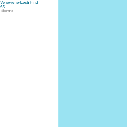
Vene/vene-Eesti Hind
€5
Tõlkimine