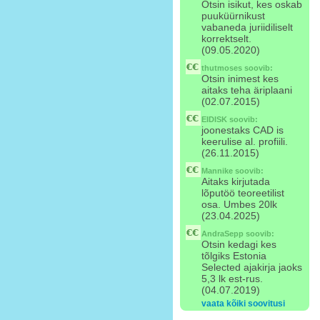
Otsin isikut, kes oskab
puuküürnikust
vabaneda juriidiliselt
korrektselt.
(09.05.2020)
thutmoses
soovib:
Otsin inimest kes
aitaks teha äriplaani
(02.07.2015)
EIDISK
soovib:
joonestaks CAD is
keerulise al. profiili.
(26.11.2015)
Mannike
soovib:
Aitaks kirjutada
lõputöö teoreetilist
osa. Umbes 20lk
(23.04.2025)
AndraSepp
soovib:
Otsin kedagi kes
tõlgiks Estonia
Selected ajakirja jaoks
5,3 lk est-rus.
(04.07.2019)
vaata kõiki soovitusi