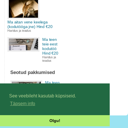
Ma aitan vene keelega
(kodutööga jne) Hind €20
Haridus ja teadus
Ma teen
teie eest
kodutöö
Hind €20
Haridus ja
teadus
Seotud pakkumised
Ma teen
teie eest
kodutöö
See veebileht kasutab küpsiseid.
Hind €20
Haridus ja
Täpsem info
teadus
Olgu!