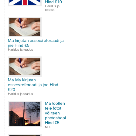
Hind €10
Haridus ja
teadus
Ma kirjutan essee/referaadi ja
jne Hind €5
Haridus ja teadus
Ma Ma kirjutan
essee/referaadi ja jne Hind
€20
Haridus ja teadus
Ma töötlen
teie fotot
või teen
photoshopi
Hind €5
Muu