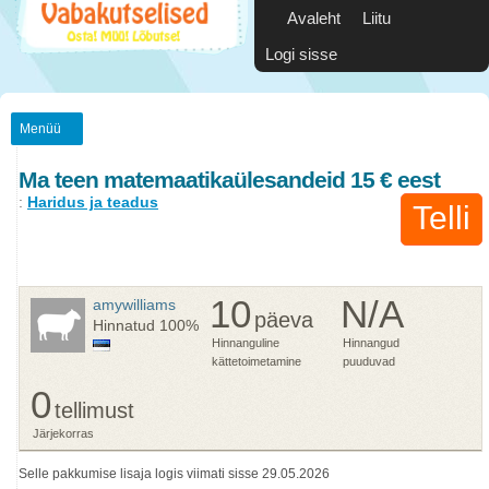
Avaleht
Liitu
Logi sisse
Menüü
Ma teen matemaatikaülesandeid 15 € eest
:
Haridus ja teadus
Telli
10
N/A
amywilliams
päeva
Hinnatud
100%
Hinnanguline
Hinnangud
kättetoimetamine
puuduvad
0
tellimust
Järjekorras
Selle pakkumise lisaja logis viimati sisse 29.05.2026