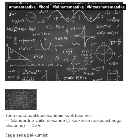
#matemaatika
#kool
#laimatemaatika
#kitsasmatemaatika
Teen matemaatikaülesandeid kooli tasemel.
— Standardne väike ülesanne (1 keskmise raskusastmega
ülesanne) — 15 €.
Jaga seda pakkumist: