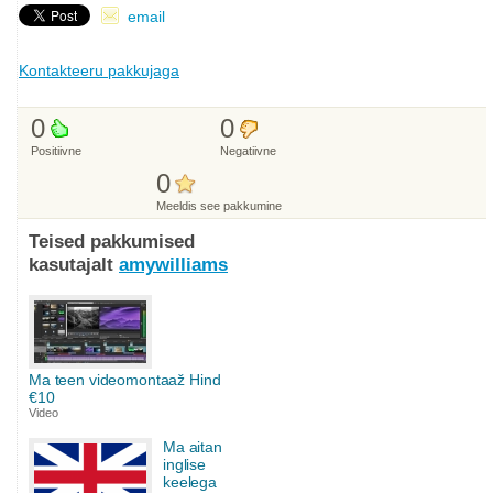
email
Kontakteeru pakkujaga
0
0
Positiivne
Negatiivne
0
Meeldis see pakkumine
Teised pakkumised
kasutajalt
amywilliams
Ma teen videomontaaž Hind
€10
Video
Ma aitan
inglise
keelega