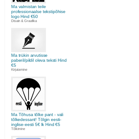
Ma valmistan teile
professionaalse tekstipõhise
logo Hind €50
Disain & Graafika
Ma trükin arvutisse
paberil/pildil oleva teksti Hind
€5
Kirjutamine
Ma Tõhusa tõlke pant - vali
tõlkedessant! Tõlgin eesti-
inglise-eesti 5€ lk Hind €5
Tõlkimine