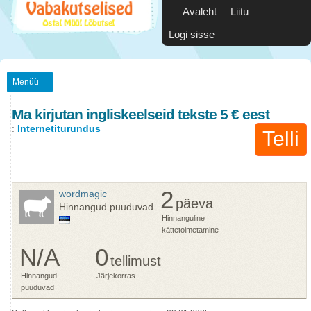
Avaleht
Liitu
Logi sisse
Menüü
Ma kirjutan ingliskeelseid tekste 5 € eest
:
Internetiturundus
Telli
2
wordmagic
päeva
Hinnangud puuduvad
Hinnanguline
kättetoimetamine
N/A
0
tellimust
Hinnangud
Järjekorras
puuduvad