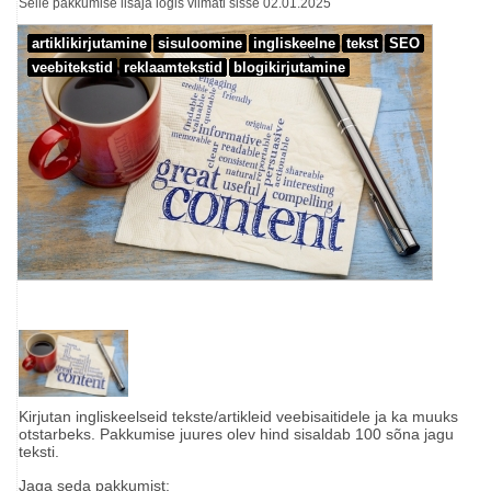
Selle pakkumise lisaja logis viimati sisse 02.01.2025
artiklikirjutamine
sisuloomine
ingliskeelne
tekst
SEO
veebitekstid
reklaamtekstid
blogikirjutamine
Kirjutan ingliskeelseid tekste/artikleid veebisaitidele ja ka muuks
otstarbeks. Pakkumise juures olev hind sisaldab 100 sõna jagu
teksti.
Jaga seda pakkumist: