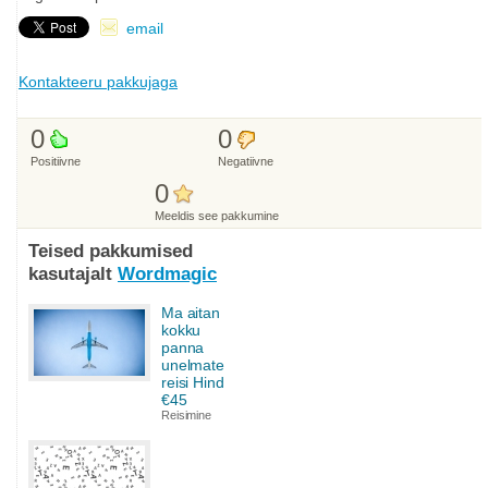
email
Kontakteeru pakkujaga
0
0
Positiivne
Negatiivne
0
Meeldis see pakkumine
Teised pakkumised
kasutajalt
Wordmagic
Ma aitan
kokku
panna
unelmate
reisi Hind
€45
Reisimine