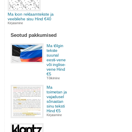
Ma loon reklaamtekste ja
veebilehe sisu Hind €40
Kirjutamine
Seotud pakkumised
Ma tõlgin
tekste
suunal
eesti-vene
või inglise-
vene Hind
€5
Tõlkimine
Ma
toimetan ja
vajadusel
sõnastan
sinu teksti
Hind €5
Kirjutamine