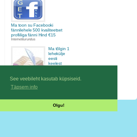
Ma toon su Facebooki
fännilehele 500 kvaliteetset
profiiliga fänni Hind €15
Internetiturundus
Ma tõlgin 1
lehekülje
eesti
keelest
vene
keelde 5
euro eest.
See veebileht kasutab küpsiseid.
Hind €5
Täpsem info
Tõlkimine
Olgu!