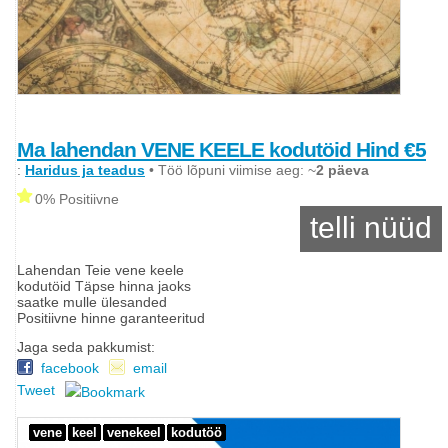
Ma lahendan VENE KEELE kodutöid Hind €5
:
Haridus ja teadus
• Töö lõpuni viimise aeg: ~
2 päeva
0% Positiivne
telli nüüd
Lahendan Teie vene keele
kodutöid Täpse hinna jaoks
saatke mulle ülesanded
Positiivne hinne garanteeritud
Jaga seda pakkumist:
facebook
email
Tweet
vene
keel
venekeel
kodutöö