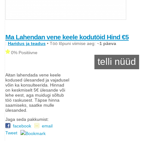
Ma Lahendan vene keele kodutöid Hind €5
:
Haridus ja teadus
• Töö lõpuni viimise aeg: ~
1 päeva
0% Positiivne
telli nüüd
Aitan lahendada vene keele
kodused ülesanded ja vajadusel
võin ka konsulteerida. Hinnad
on keskmiselt 5€ ülesande või
lehe eest, aga muidugi sõltub
töö raskusest. Täpse hinna
saamiseks, saatke mulle
ülesanded.
Jaga seda pakkumist:
facebook
email
Tweet