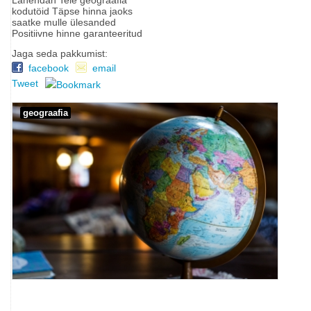
kodutöid Täpse hinna jaoks
saatke mulle ülesanded
Positiivne hinne garanteeritud
Jaga seda pakkumist:
facebook
email
Tweet
geograafia