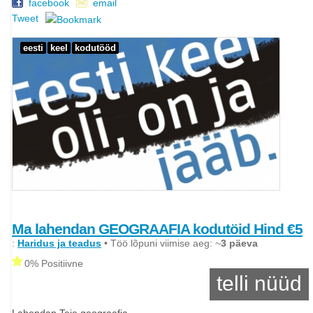
facebook
email
Tweet
eesti
keel
kodutööd
Ma lahendan GEOGRAAFIA kodutöid Hind €5
:
Haridus ja teadus
• Töö lõpuni viimise aeg: ~
3 päeva
0% Positiivne
telli nüüd
Lahendan Teie geograafia