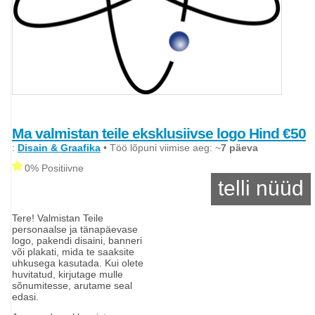
Ma valmistan teile eksklusiivse logo Hind €50
:
Disain & Graafika
• Töö lõpuni viimise aeg: ~
7 päeva
0% Positiivne
telli nüüd
Tere! Valmistan Teile
personaalse ja tänapäevase
logo, pakendi disaini, banneri
või plakati, mida te saaksite
uhkusega kasutada. Kui olete
huvitatud, kirjutage mulle
sõnumitesse, arutame seal
edasi.