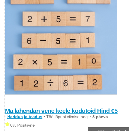
Ma lahendan vene keele kodutöid Hind €5
:
Haridus ja teadus
• Töö lõpuni viimise aeg: ~
3 päeva
0% Positiivne