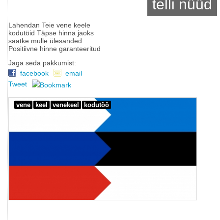
telli nüüd
Lahendan Teie vene keele
kodutöid Täpse hinna jaoks
saatke mulle ülesanded
Positiivne hinne garanteeritud
Jaga seda pakkumist:
facebook
email
Tweet
vene
keel
venekeel
kodutöö