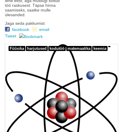
lehe eest, aga muidugi sõltub
töö raskusest. Täpse hinna
saamiseks, saatke mulle
ülesanded.
Jaga seda pakkumist:
facebook
email
Tweet
Füüsika
harjutused
kodutöö
matemaatika
keemia