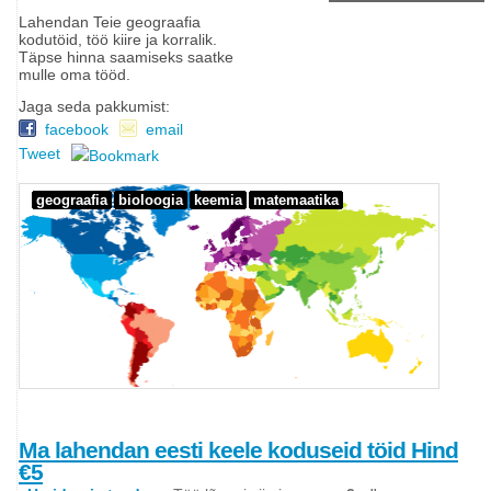
Lahendan Teie geograafia
kodutöid, töö kiire ja korralik.
Täpse hinna saamiseks saatke
mulle oma tööd.
Jaga seda pakkumist:
facebook
email
Tweet
geograafia
bioloogia
keemia
matemaatika
Ma lahendan eesti keele koduseid töid Hind
€5