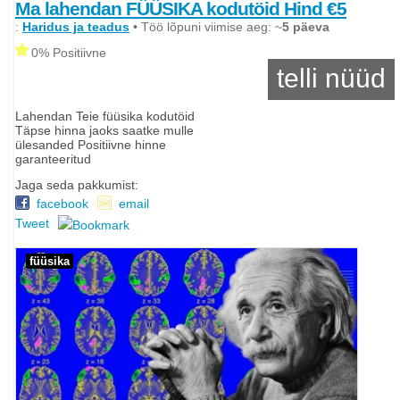
Ma lahendan FÜÜSIKA kodutöid Hind €5
:
Haridus ja teadus
• Töö lõpuni viimise aeg: ~
5 päeva
0% Positiivne
telli nüüd
Lahendan Teie füüsika kodutöid
Täpse hinna jaoks saatke mulle
ülesanded Positiivne hinne
garanteeritud
Jaga seda pakkumist:
facebook
email
Tweet
füüsika