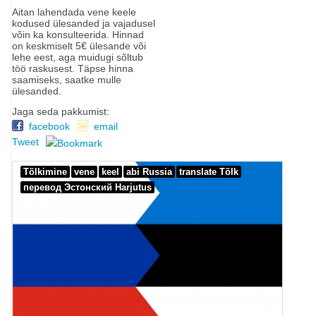
Aitan lahendada vene keele
kodused ülesanded ja vajadusel
võin ka konsulteerida. Hinnad
on keskmiselt 5€ ülesande või
lehe eest, aga muidugi sõltub
töö raskusest. Täpse hinna
saamiseks, saatke mulle
ülesanded.
Jaga seda pakkumist:
facebook
email
Tweet
Tõlkimine
vene
keel
abi Russia
translate Tõlk
перевод Эстонский Harjutus