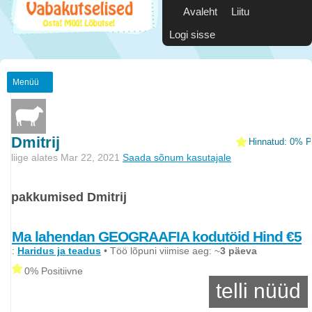
Avaleht
Liitu
Logi sisse
Menüü
Dmitrij
Hinnatud: 0% Po
liige alates Mar 22, 2021
Saada sõnum kasutajale
pakkumised Dmitrij
Ma lahendan GEOGRAAFIA kodutöid Hind €5
:
Haridus ja teadus
• Töö lõpuni viimise aeg: ~
3 päeva
0% Positiivne
telli nüüd