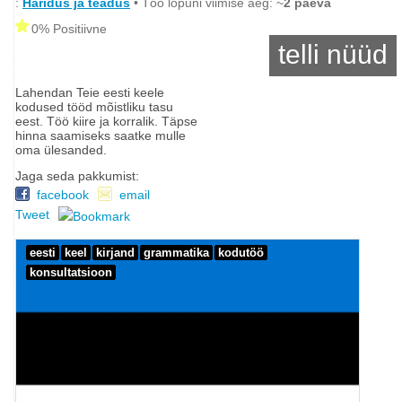
:
Haridus ja teadus
• Töö lõpuni viimise aeg: ~
2 päeva
0% Positiivne
telli nüüd
Lahendan Teie eesti keele
kodused tööd mõistliku tasu
eest. Töö kiire ja korralik. Täpse
hinna saamiseks saatke mulle
oma ülesanded.
Jaga seda pakkumist:
facebook
email
Tweet
eesti
keel
kirjand
grammatika
kodutöö
konsultatsioon