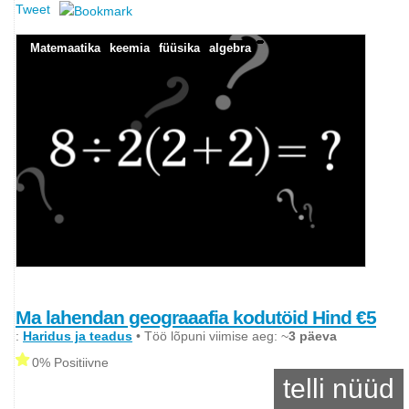
Tweet
Matemaatika
keemia
füüsika
algebra
Ma lahendan geograaafia kodutöid Hind €5
:
Haridus ja teadus
• Töö lõpuni viimise aeg: ~
3 päeva
0% Positiivne
telli nüüd