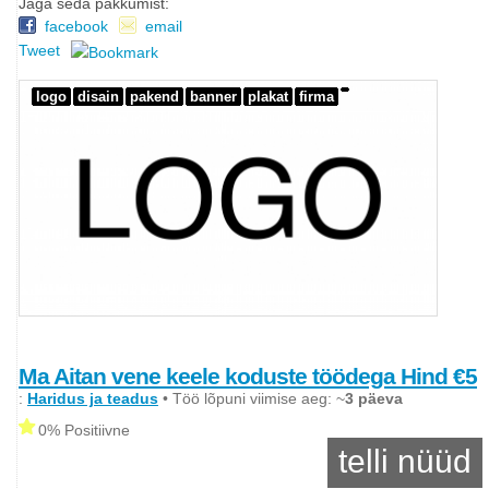
Jaga seda pakkumist:
facebook
email
Tweet
logo
disain
pakend
banner
plakat
firma
Ma Aitan vene keele koduste töödega Hind €5
:
Haridus ja teadus
• Töö lõpuni viimise aeg: ~
3 päeva
0% Positiivne
telli nüüd