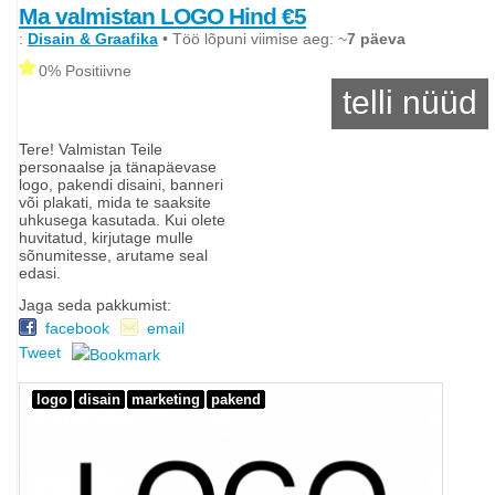
Ma valmistan LOGO Hind €5
:
Disain & Graafika
• Töö lõpuni viimise aeg: ~
7 päeva
0% Positiivne
telli nüüd
Tere! Valmistan Teile
personaalse ja tänapäevase
logo, pakendi disaini, banneri
või plakati, mida te saaksite
uhkusega kasutada. Kui olete
huvitatud, kirjutage mulle
sõnumitesse, arutame seal
edasi.
Jaga seda pakkumist:
facebook
email
Tweet
logo
disain
marketing
pakend