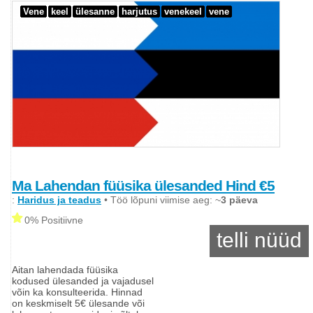
Vene
keel
ülesanne
harjutus
venekeel
vene
Ma Lahendan füüsika ülesanded Hind €5
:
Haridus ja teadus
• Töö lõpuni viimise aeg: ~
3 päeva
0% Positiivne
telli nüüd
Aitan lahendada füüsika
kodused ülesanded ja vajadusel
võin ka konsulteerida. Hinnad
on keskmiselt 5€ ülesande või