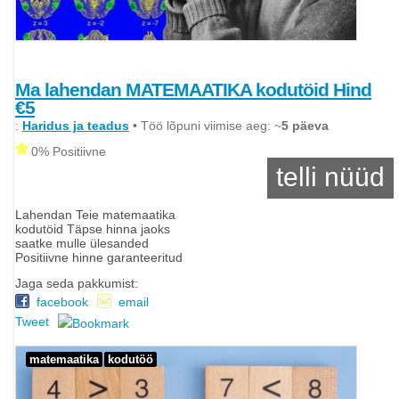
Ma lahendan MATEMAATIKA kodutöid Hind
€5
:
Haridus ja teadus
• Töö lõpuni viimise aeg: ~
5 päeva
0% Positiivne
telli nüüd
Lahendan Teie matemaatika
kodutöid Täpse hinna jaoks
saatke mulle ülesanded
Positiivne hinne garanteeritud
Jaga seda pakkumist:
facebook
email
Tweet
matemaatika
kodutöö