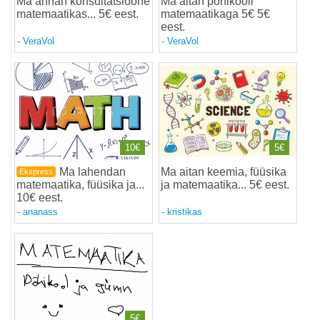
Ma annan konsultatsioone
Ma aitan põhikooli
matemaatikas... 5€ eest
.
matemaatikaga 5€ 5€
eest
.
-
VeraVol
-
VeraVol
10€
5€
Ma lahendan
Ma aitan keemia, füüsika
Ekspress
matemaatika, füüsika ja...
ja matemaatika... 5€ eest
.
10€ eest
.
-
ananass
-
kristikas
5€