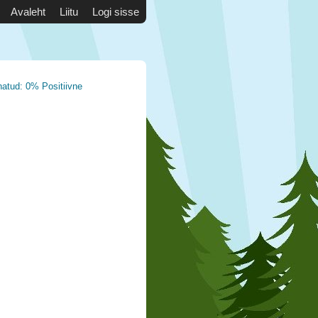
Avaleht
Liitu
Logi sisse
natud: 0% Positiivne