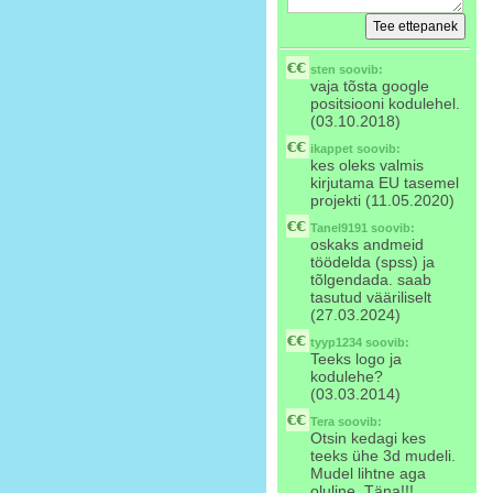
sten
soovib:
vaja tõsta google
positsiooni kodulehel.
(03.10.2018)
ikappet
soovib:
kes oleks valmis
kirjutama EU tasemel
projekti (11.05.2020)
Tanel9191
soovib:
oskaks andmeid
töödelda (spss) ja
tõlgendada. saab
tasutud vääriliselt
(27.03.2024)
tyyp1234
soovib:
Teeks logo ja
kodulehe?
(03.03.2014)
Tera
soovib:
Otsin kedagi kes
teeks ühe 3d mudeli.
Mudel lihtne aga
oluline. Täna!!!