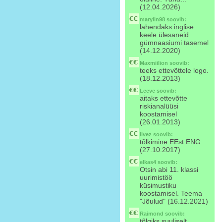
(12.04.2026)
marylin98
soovib:
lahendaks inglise
keele ülesaneid
gümnaasiumi tasemel
(14.12.2020)
Maxmiilion
soovib:
teeks ettevõttele logo.
(18.12.2013)
Leeve
soovib:
aitaks ettevõtte
riskianalüüsi
koostamisel
(26.01.2013)
ilvez
soovib:
tõlkimine EEst ENG
(27.10.2017)
elkas4
soovib:
Otsin abi 11. klassi
uurimistöö
küsimustiku
koostamisel. Teema
"Jõulud" (16.12.2021)
Raimond
soovib:
tõlgiks suuliselt