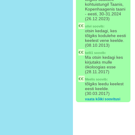
kohtuistungil Taanis,
Kopenhaagenis taani
- eesti, 30-31.2024
(26.12.2023)
olivi
soovib:
otsin kedagi, kes
tõlgiks kodulehe eesti
keelest vene keelde.
(08.10.2013)
kelli1
soovib:
Ma otsin kedagi kes
kirjutaks mulle
ökoloogias esse
(28.11.2017)
Meelis
soovib:
tõlgiks leedu keelest
eesti keelde.
(30.03.2017)
vaata kõiki soovitusi