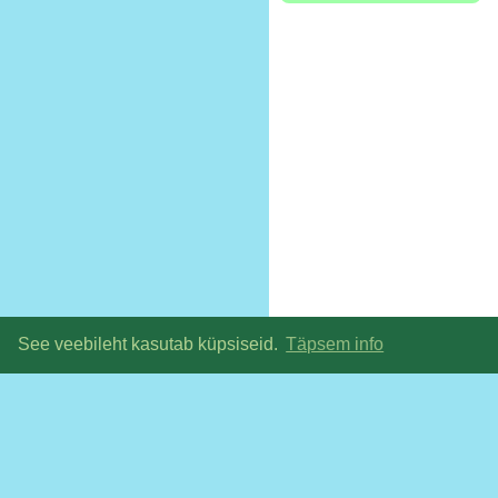
See veebileht kasutab küpsiseid.
Täpsem info