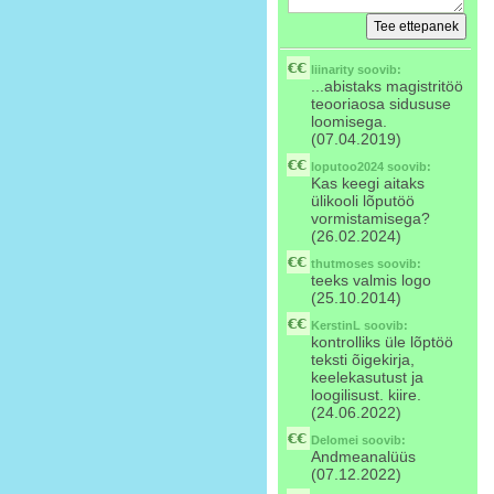
liinarity
soovib:
...abistaks magistritöö
teooriaosa sidususe
loomisega.
(07.04.2019)
loputoo2024
soovib:
Kas keegi aitaks
ülikooli lõputöö
vormistamisega?
(26.02.2024)
thutmoses
soovib:
teeks valmis logo
(25.10.2014)
KerstinL
soovib:
kontrolliks üle lõptöö
teksti õigekirja,
keelekasutust ja
loogilisust. kiire.
(24.06.2022)
Delomei
soovib:
Andmeanalüüs
(07.12.2022)