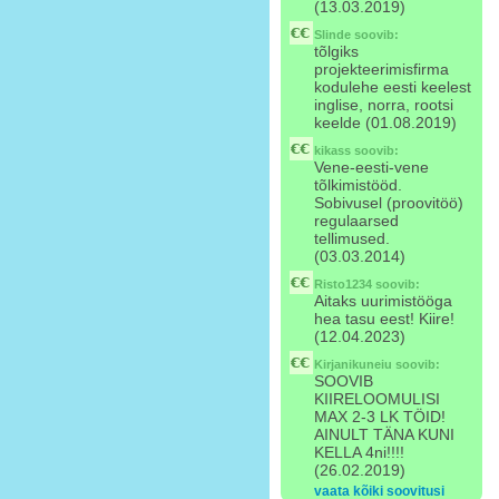
(13.03.2019)
Slinde
soovib:
tõlgiks
projekteerimisfirma
kodulehe eesti keelest
inglise, norra, rootsi
keelde (01.08.2019)
kikass
soovib:
Vene-eesti-vene
tõlkimistööd.
Sobivusel (proovitöö)
regulaarsed
tellimused.
(03.03.2014)
Risto1234
soovib:
Aitaks uurimistööga
hea tasu eest! Kiire!
(12.04.2023)
Kirjanikuneiu
soovib:
SOOVIB
KIIRELOOMULISI
MAX 2-3 LK TÖID!
AINULT TÄNA KUNI
KELLA 4ni!!!!
(26.02.2019)
vaata kõiki soovitusi