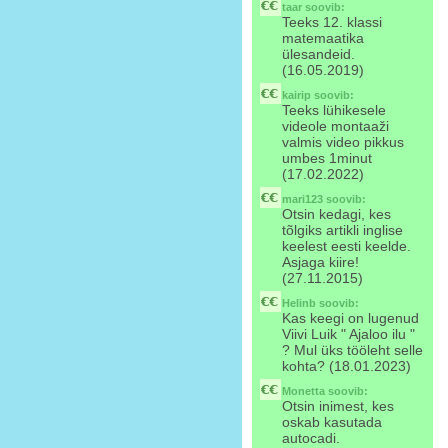
taar
soovib:
Teeks 12. klassi
matemaatika
ülesandeid.
(16.05.2019)
kairip
soovib:
Teeks lühikesele
videole montaaži
valmis video pikkus
umbes 1minut
(17.02.2022)
mari123
soovib:
Otsin kedagi, kes
tõlgiks artikli inglise
keelest eesti keelde.
Asjaga kiire!
(27.11.2015)
Helinb
soovib:
Kas keegi on lugenud
Viivi Luik " Ajaloo ilu "
? Mul üks tööleht selle
kohta? (18.01.2023)
Monetta
soovib:
Otsin inimest, kes
oskab kasutada
autocadi.