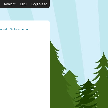
Avaleht
Liitu
Logi sisse
natud: 0% Positiivne