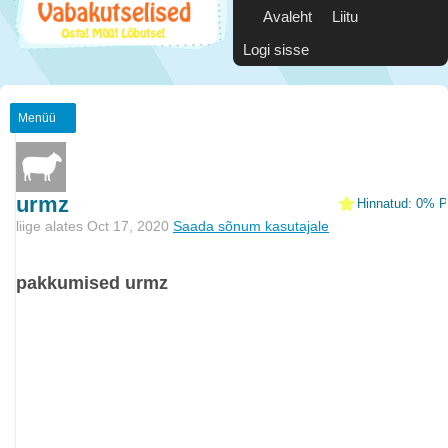
Avaleht
Liitu
Logi sisse
Menüü
urmz
Hinnatud: 0% Po
liige alates Oct 17, 2020
Saada sõnum kasutajale
pakkumised urmz