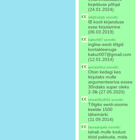
kirjelduse põhjal
(24.01.2024)
sdgbsdgb
soovib:
IB kooli kirjanduse
esse kirjutamine
(06.03.2019)
kakur007
soovib:
inglise-eesti tõlgid
kontakteeruge
kakur007@gmail.com
(12.01.2014)
annastiina
soovib:
Otsin kedagi kes
kirjutaks mulle
argumenteeriva essee
30ndaks super oleks
2-3lk (27.05.2020)
mmariliis2011
soovib:
Tõlgiks eesti-soome
keelde 1500
tähemärki.
(11.09.2014)
lauraangela
soovib:
tahab mulle kodust
tööd pakkuda, mida