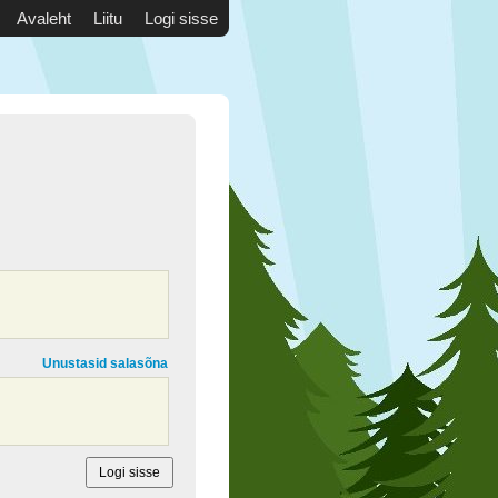
Avaleht
Liitu
Logi sisse
Unustasid salasõna