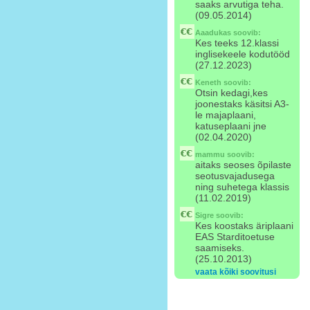
saaks arvutiga teha.
(09.05.2014)
Aaadukas
soovib:
Kes teeks 12.klassi
inglisekeele kodutööd
(27.12.2023)
Keneth
soovib:
Otsin kedagi,kes
joonestaks käsitsi A3-
le majaplaani,
katuseplaani jne
(02.04.2020)
mammu
soovib:
aitaks seoses õpilaste
seotusvajadusega
ning suhetega klassis
(11.02.2019)
Sigre
soovib:
Kes koostaks äriplaani
EAS Starditoetuse
saamiseks.
(25.10.2013)
vaata kõiki soovitusi