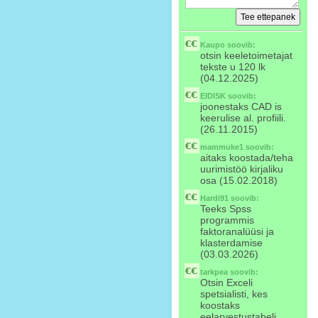
Kaupo
soovib:
otsin keeletoimetajat
tekste u 120 lk
(04.12.2025)
EIDISK
soovib:
joonestaks CAD is
keerulise al. profiili.
(26.11.2015)
mammuke1
soovib:
aitaks koostada/teha
uurimistöö kirjaliku
osa (15.02.2018)
Hardi91
soovib:
Teeks Spss
programmis
faktoranalüüsi ja
klasterdamise
(03.03.2026)
tarkpea
soovib:
Otsin Exceli
spetsialisti, kes
koostaks
eelarvestustabeli