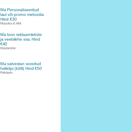
Ma Personaliseeritud
laul või promo meloodia
Hind €30
Muusika & Heli
Ma loon reklaamtekste
ja veebilehe sisu Hind
€40
Kirjutamine
Ma salvestan soovitud
heliklipi (kõlli) Hind €50
Reklaam