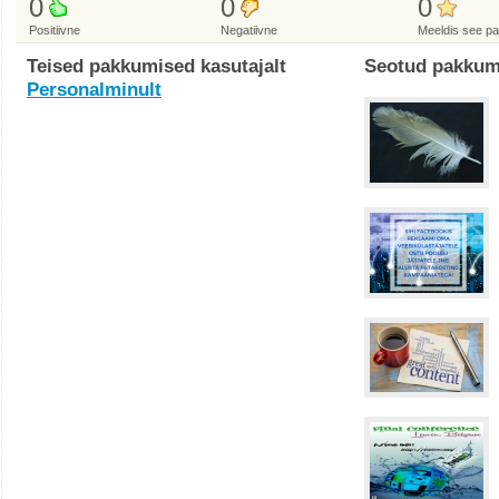
0
0
0
Positiivne
Negatiivne
Meeldis see p
Teised pakkumised kasutajalt
Seotud pakkum
Personalminult