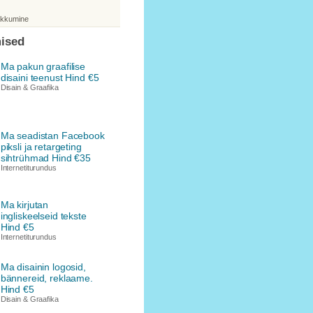
akkumine
ised
Ma pakun graafilise
disaini teenust Hind €5
Disain & Graafika
Ma seadistan Facebook
piksli ja retargeting
sihtrühmad Hind €35
Internetiturundus
Ma kirjutan
ingliskeelseid tekste
Hind €5
Internetiturundus
Ma disainin logosid,
bännereid, reklaame.
Hind €5
Disain & Graafika