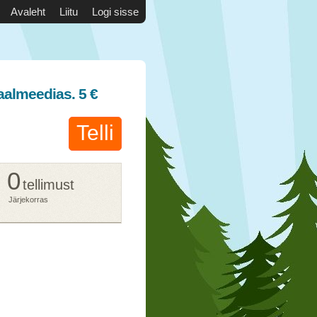
Avaleht
Liitu
Logi sisse
aalmeedias. 5 €
Telli
0
tellimust
Järjekorras