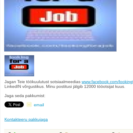
Jagan Teie töökuulutust sotsiaalmeedias
www.facebook.com/looking
LinkedIN võrgustikus. Minu postitusi jälgib 12000 tööotsijat kuus.
Jaga seda pakkumist:
email
Kontakteeru pakkujaga