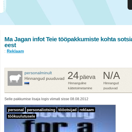
Ma Jagan infot Teie tööpakkumiste kohta sotsi
eest
:
Reklaam
24
N/A
personalminult
päeva
Hinnangud puuduvad
Hinnanguline
Hinnangud
kättetoimetamine
puuduvad
Selle pakkumise lisaja logis viimati sisse 08.08.2012
personal
personaliotsing
tööotsijad
reklaam
töökuulutusele