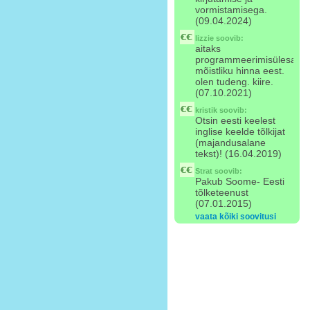
vormistamisega.
(09.04.2024)
lizzie
soovib:
aitaks
programmeerimisülesand
mõistliku hinna eest.
olen tudeng. kiire.
(07.10.2021)
kristik
soovib:
Otsin eesti keelest
inglise keelde tõlkijat
(majandusalane
tekst)! (16.04.2019)
Strat
soovib:
Pakub Soome- Eesti
tõlketeenust
(07.01.2015)
vaata kõiki soovitusi