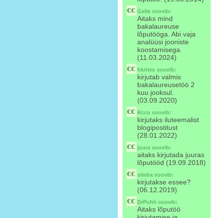
Gelle
soovib:
Aitaks mind
bakalaureuse
lõputööga. Abi vaja
analüüsi jooniste
koostamisega.
(11.03.2024)
hkristo
soovib:
kirjutab valmis
bakalaureusetöö 2
kuu jooksul.
(03.09.2020)
Rcco
soovib:
kirjutaks iluteemalist
blogipostitust
(28.01.2022)
juura
soovib:
aitaks kirjutada juuras
lõputööd (19.09.2018)
simba
soovib:
kirjutakse essee?
(06.12.2019)
DrPuhh
soovib:
Aitaks lõputöö
kirjutamise ja