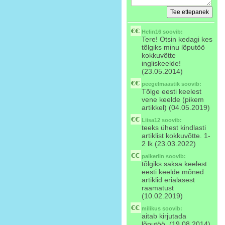
Helin16
soovib:
Tere! Otsin kedagi kes
tõlgiks minu lõputöö
kokkuvõtte
ingliskeelde!
(23.05.2014)
peegelmaastik
soovib:
Tõlge eesti keelest
vene keelde (pikem
artikkel) (04.05.2019)
Liisa12
soovib:
teeks ühest kindlasti
artiklist kokkuvõtte. 1-
2 lk (23.03.2022)
paikeriin
soovib:
tõlgiks saksa keelest
eesti keelde mõned
artiklid erialasest
raamatust
(10.02.2019)
milikus
soovib:
aitab kirjutada
lõputöö. (19.08.2014)