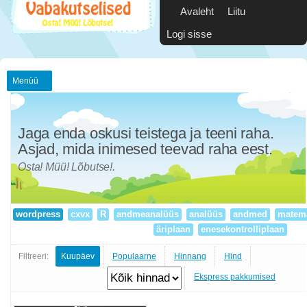
Avaleht
Liitu
Logi sisse
Menüü
Jaga enda oskusi teistega ja teeni raha.
Asjad, mida inimesed teevad raha eest.
Osta! Müü! Lõbutse!.
wordpress
cxvx
R
andmeanalüüs
analüüs
andmed
matema
äriplaan
enesekontrolliplaan
Filtreeri:
Kuupäev
Populaarne
Hinnang
Hind
Ekspress pakkumised