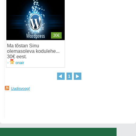
30€
Ma tõstan Sinu
olemasoleva kodulehe...
30€ eest
.
-
onair
1
Uudisvoog!