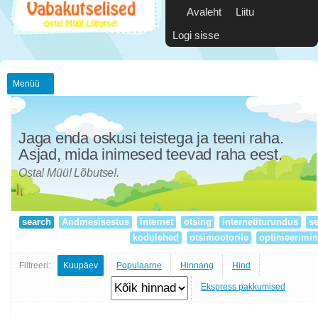
Avaleht
Liitu
Logi sisse
Menüü
Jaga enda oskusi teistega ja teeni raha.
Asjad, mida inimesed teevad raha eest.
Osta! Müü! Lõbutse!.
search
Andmesisestus
internet
otsing
internetiturundus
s
kodulehed
otsimootorile
optimeerimi
Filtreeri:
Kuupäev
Populaarne
Hinnang
Hind
Ekspress pakkumised