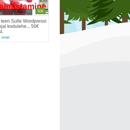
50€
teen Sulle Wordpressi
jal kodulehe... 50€
t
.
onair