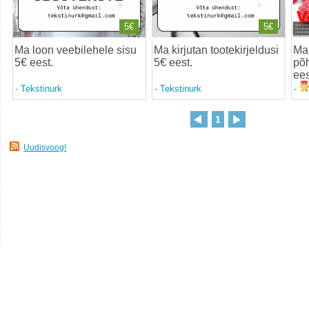
5€
5€
Ma loon veebilehele sisu
Ma kirjutan tootekirjeldusi
Ma 
5€ eest
.
5€ eest
.
põh
ees
-
Tekstinurk
-
Tekstinurk
-
1
Uudisvoog!