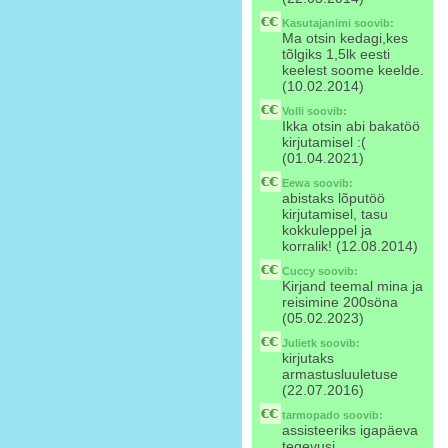
Kasutajanimi
soovib:
Ma otsin kedagi,kes
tõlgiks 1,5lk eesti
keelest soome keelde.
(10.02.2014)
Volli
soovib:
Ikka otsin abi bakatöö
kirjutamisel :(
(01.04.2021)
Eewa
soovib:
abistaks lõputöö
kirjutamisel, tasu
kokkuleppel ja
korralik! (12.08.2014)
Cuccy
soovib:
Kirjand teemal mina ja
reisimine 200söna
(05.02.2023)
Julietk
soovib:
kirjutaks
armastusluuletuse
(22.07.2016)
tarmopado
soovib:
assisteeriks igapäeva
tegevusi.