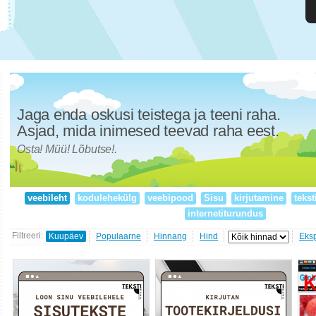
Jaga enda oskusi teistega ja teeni raha.
Asjad, mida inimesed teevad raha eest.
Osta! Müü! Lõbutse!.
veebileht
kodulehekülg
veebipood
Sisu
kirjutamine
tekst
internetiturundus
Filtreeri:
Kuupäev
Populaarne
Hinnang
Hind
Eks