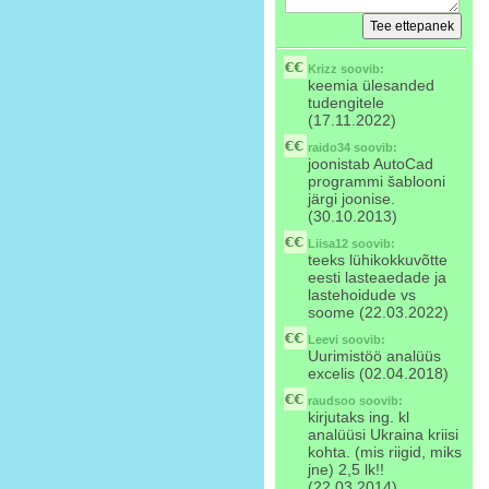
Krizz
soovib:
keemia ülesanded
tudengitele
(17.11.2022)
raido34
soovib:
joonistab AutoCad
programmi šablooni
järgi joonise.
(30.10.2013)
Liisa12
soovib:
teeks lühikokkuvõtte
eesti lasteaedade ja
lastehoidude vs
soome (22.03.2022)
Leevi
soovib:
Uurimistöö analüüs
excelis (02.04.2018)
raudsoo
soovib:
kirjutaks ing. kl
analüüsi Ukraina kriisi
kohta. (mis riigid, miks
jne) 2,5 lk!!
(22.03.2014)