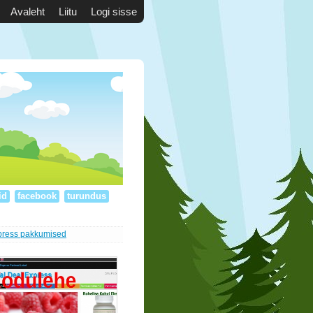
Avaleht
Liitu
Logi sisse
id
facebook
turundus
press pakkumised