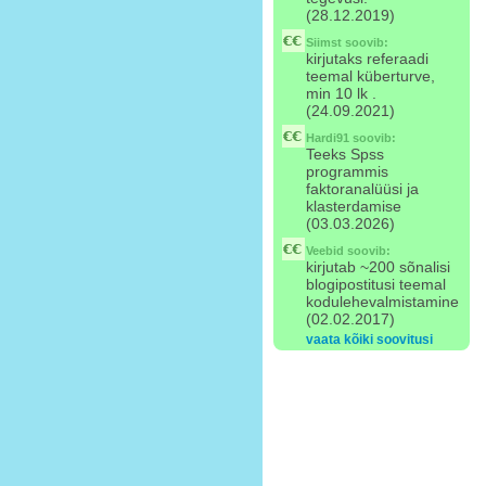
(28.12.2019)
Siimst
soovib:
kirjutaks referaadi
teemal küberturve,
min 10 lk .
(24.09.2021)
Hardi91
soovib:
Teeks Spss
programmis
faktoranalüüsi ja
klasterdamise
(03.03.2026)
Veebid
soovib:
kirjutab ~200 sõnalisi
blogipostitusi teemal
kodulehevalmistamine
(02.02.2017)
vaata kõiki soovitusi