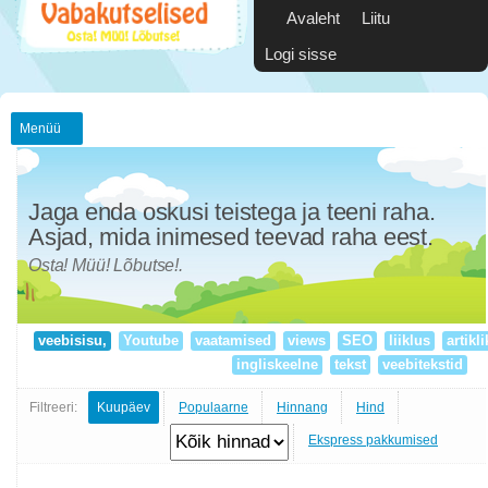
Avaleht
Liitu
Logi sisse
Menüü
Jaga enda oskusi teistega ja teeni raha.
Asjad, mida inimesed teevad raha eest.
Osta! Müü! Lõbutse!.
veebisisu,
Youtube
vaatamised
views
SEO
liiklus
artikl
ingliskeelne
tekst
veebitekstid
Filtreeri:
Kuupäev
Populaarne
Hinnang
Hind
Ekspress pakkumised