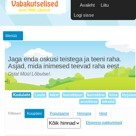
Avaleht
Liitu
Logi sisse
Menüü
Jaga enda oskusi teistega ja teeni raha.
Asjad, mida inimesed teevad raha eest.
Osta! Müü! Lõbutse!.
Koduleht
Luule
tekst
korrektuur
korrektne
kiire
kirjuta
arvutisse
tekstid
Filtreeri:
Kuupäev
Populaarne
Hinnang
Hind
Ekspress pakkumised