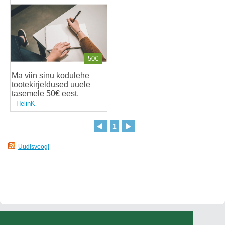
50€
Ma viin sinu kodulehe
tootekirjeldused uuele
tasemele 50€ eest
.
-
HelinK
1
Uudisvoog!