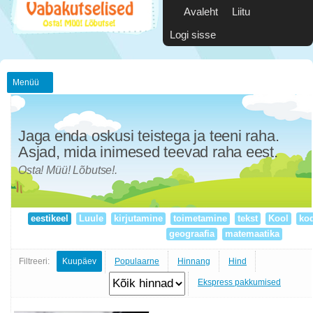
Avaleht
Liitu
Logi sisse
Menüü
Jaga enda oskusi teistega ja teeni raha.
Asjad, mida inimesed teevad raha eest.
Osta! Müü! Lõbutse!.
eestikeel
Luule
kirjutamine
toimetamine
tekst
Kool
ko
geograafia
matemaatika
Filtreeri:
Kuupäev
Populaarne
Hinnang
Hind
Ekspress pakkumised