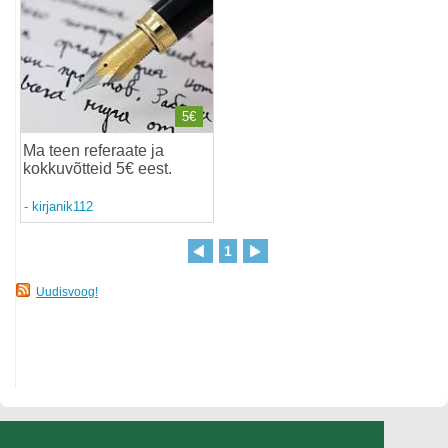
5€
Ma teen referaate ja
kokkuvõtteid 5€ eest
.
-
kirjanik112
1
Uudisvoog!