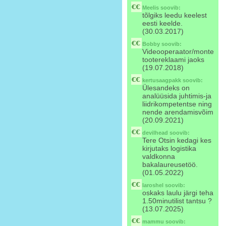
Meelis
soovib:
tõlgiks leedu keelest
eesti keelde.
(30.03.2017)
Bobby
soovib:
Videooperaator/monteerij
tootereklaami jaoks
(19.07.2018)
kertusaagpakk
soovib:
Ülesandeks on
analüüsida juhtimis-ja
liidrikompetentse ning
nende arendamisvõim
(20.09.2021)
devilhead
soovib:
Tere Otsin kedagi kes
kirjutaks logistika
valdkonna
bakalaureusetöö.
(01.05.2022)
laroshel
soovib:
oskaks laulu järgi teha
1.50minutilist tantsu ?
(13.07.2025)
mammu
soovib: