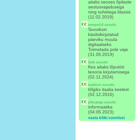
aitaks seoses õpilaste
seotusvajadusega
ning suhetega klassis
(11.02.2019)
temper10
soovib:
Sooviksin
käsitsikirjutatud
päeviku muuta
digitaalseks.
Toimetada pole vaja.
(31.05.2019)
Seik
soovib:
Kes aitaks lõputöö
teooria kirjutamisega
(02.11.2024)
mahhov
soovib:
tõlgiks itaalia keelest
(02.12.2016)
p0tsataja
soovib:
informaatika
(04.05.2023)
vaata kõiki soovitusi