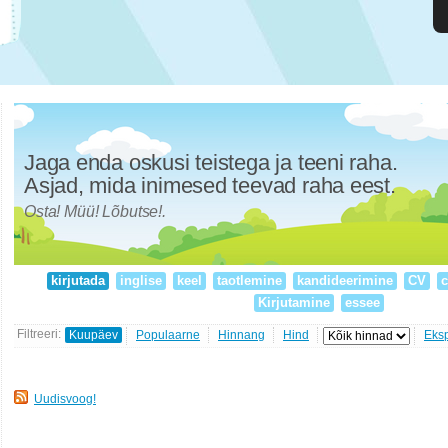
Jaga enda oskusi teistega ja teeni raha.
Asjad, mida inimesed teevad raha eest.
Osta! Müü! Lõbutse!.
kirjutada
inglise
keel
taotlemine
kandideerimine
CV
c
Kirjutamine
essee
Filtreeri:
Kuupäev
Populaarne
Hinnang
Hind
Eks
Uudisvoog!