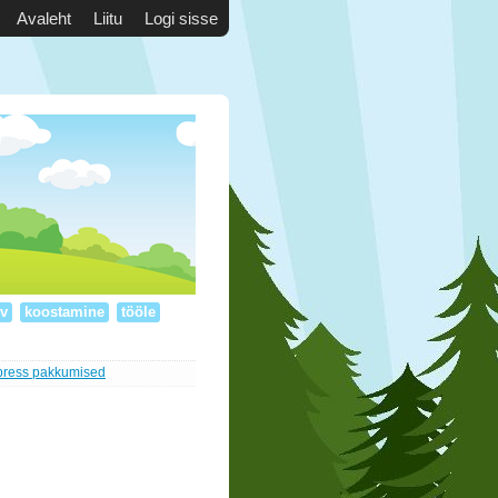
Avaleht
Liitu
Logi sisse
v
koostamine
tööle
press pakkumised