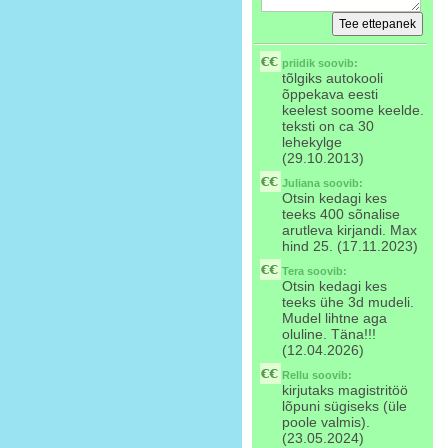
priidik
soovib:
tõlgiks autokooli
õppekava eesti
keelest soome keelde.
teksti on ca 30
lehekylge
(29.10.2013)
Juliana
soovib:
Otsin kedagi kes
teeks 400 sõnalise
arutleva kirjandi. Max
hind 25. (17.11.2023)
Tera
soovib:
Otsin kedagi kes
teeks ühe 3d mudeli.
Mudel lihtne aga
oluline. Täna!!!
(12.04.2026)
Rellu
soovib:
kirjutaks magistritöö
lõpuni sügiseks (üle
poole valmis).
(23.05.2024)