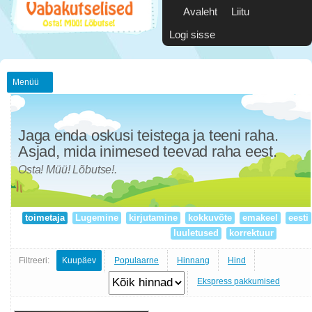
Avaleht
Liitu
Logi sisse
Menüü
Jaga enda oskusi teistega ja teeni raha.
Asjad, mida inimesed teevad raha eest.
Osta! Müü! Lõbutse!.
toimetaja
Lugemine
kirjutamine
kokkuvõte
emakeel
eesti
luuletused
korrektuur
Filtreeri:
Kuupäev
Populaarne
Hinnang
Hind
Ekspress pakkumised