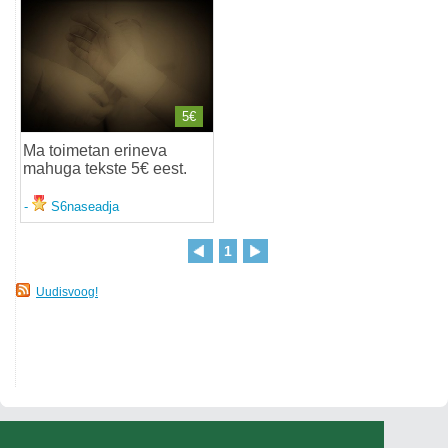
5€
Ma toimetan erineva
mahuga tekste 5€ eest
.
-
S6naseadja
1
Uudisvoog!