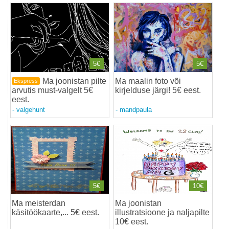
5€
5€
Ma joonistan pilte
Ma maalin foto või
Ekspress
arvutis must-valgelt 5€
kirjelduse järgi! 5€ eest
.
eest
.
-
valgehunt
-
mandpaula
5€
10€
Ma meisterdan
Ma joonistan
käsitöökaarte,... 5€ eest
.
illustratsioone ja naljapilte
10€ eest
.