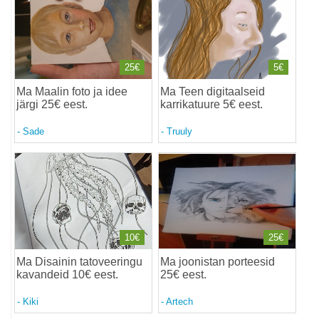
25€
5€
Ma Maalin foto ja idee
Ma Teen digitaalseid
järgi 25€ eest
.
karrikatuure 5€ eest
.
-
Sade
-
Truuly
10€
25€
Ma Disainin tatoveeringu
Ma joonistan porteesid
kavandeid 10€ eest
.
25€ eest
.
-
Kiki
-
Artech