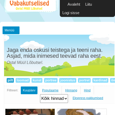
Avaleht
Liitu
Logi sisse
Menüü
Jaga enda oskusi teistega ja teeni raha.
Asjad, mida inimesed teevad raha eest.
Osta! Müü! Lõbutse!.
pilt
loomad
kunst
portree
joonistus
portret
kardinad
õm
Filtreeri:
Kuupäev
Populaarne
Hinnang
Hind
Ekspress pakkumised