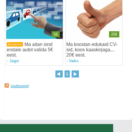
5€
20€
Ma aitan sind
Ma koostan edukaid CV-
Ekspress
endale autot valida 5€
sid, koos kaaskirjaga,...
eest
.
20€ eest
.
-
Jegor
-
Vaiko
1
Uudisvoog!