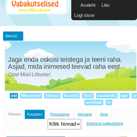
Avaleht
Liitu
Logi sisse
Menüü
Jaga enda oskusi teistega ja teeni raha.
Asjad, mida inimesed teevad raha eest.
Osta! Müü! Lõbutse!.
ost
Nõuanded
õpilane
Kaardid
Tarot
esoteerika
taro
ar
arvutiabi
cv
Filtreeri:
Kuupäev
Populaarne
Hinnang
Hind
Ekspress pakkumised