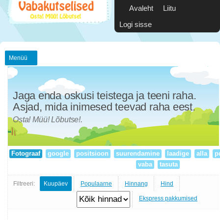
Avaleht
Liitu
Logi sisse
Menüü
Jaga enda oskusi teistega ja teeni raha.
Asjad, mida inimesed teevad raha eest.
Osta! Müü! Lõbutse!.
Fotograaf
google
positsioon
suurendamine
laadige
alla
p
vaba
tasuta
Filtreeri:
Kuupäev
Populaarne
Hinnang
Hind
Ekspress pakkumised