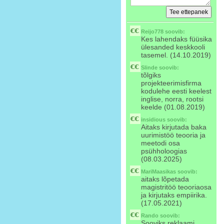
Reijo778
soovib:
Kes lahendaks füüsika
ülesanded keskkooli
tasemel. (14.10.2019)
Slinde
soovib:
tõlgiks
projekteerimisfirma
kodulehe eesti keelest
inglise, norra, rootsi
keelde (01.08.2019)
insidious
soovib:
Aitaks kirjutada baka
uurimistöö teooria ja
meetodi osa
psühholoogias
(08.03.2025)
MariMaasikas
soovib:
aitaks lõpetada
magistritöö teooriaosa
ja kirjutaks empiirika.
(17.05.2021)
Rando
soovib:
Sooviks reklaami.