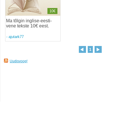
10€
Ma tõlgin inglise-eesti-
vene tekste 10€ eest
.
-
ajutark77
1
Uudisvoog!