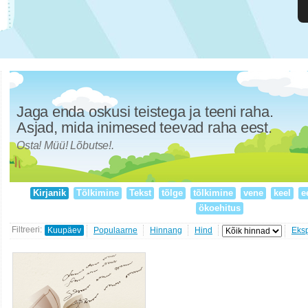
Jaga enda oskusi teistega ja teeni raha.
Asjad, mida inimesed teevad raha eest.
Osta! Müü! Lõbutse!.
Kirjanik
Tõlkimine
Tekst
tõlge
tõlkimine
vene
keel
e
ökoehitus
Filtreeri:
Kuupäev
Populaarne
Hinnang
Hind
Eks