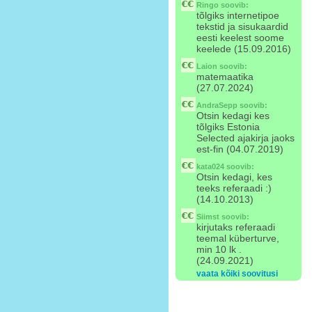
Ringo
soovib:
tõlgiks internetipoe
tekstid ja sisukaardid
eesti keelest soome
keelede (15.09.2016)
Laion
soovib:
matemaatika
(27.07.2024)
AndraSepp
soovib:
Otsin kedagi kes
tõlgiks Estonia
Selected ajakirja jaoks
est-fin (04.07.2019)
kata024
soovib:
Otsin kedagi, kes
teeks referaadi :)
(14.10.2013)
Siimst
soovib:
kirjutaks referaadi
teemal küberturve,
min 10 lk .
(24.09.2021)
vaata kõiki soovitusi