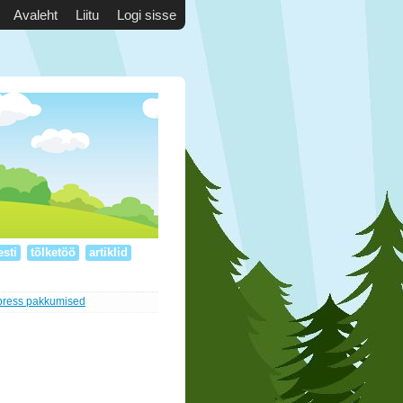
Avaleht
Liitu
Logi sisse
esti
tõlketöö
artiklid
press pakkumised