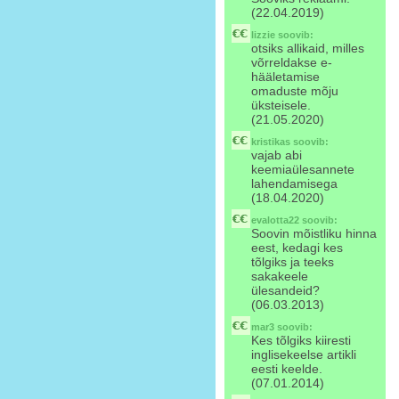
(22.04.2019)
lizzie
soovib:
otsiks allikaid, milles
võrreldakse e-
hääletamise
omaduste mõju
üksteisele.
(21.05.2020)
kristikas
soovib:
vajab abi
keemiaülesannete
lahendamisega
(18.04.2020)
evalotta22
soovib:
Soovin mõistliku hinna
eest, kedagi kes
tõlgiks ja teeks
sakakeele
ülesandeid?
(06.03.2013)
mar3
soovib:
Kes tõlgiks kiiresti
inglisekeelse artikli
eesti keelde.
(07.01.2014)