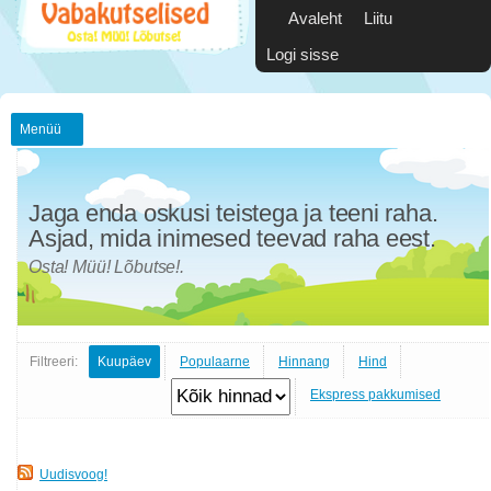
Avaleht
Liitu
Logi sisse
Menüü
Jaga enda oskusi teistega ja teeni raha.
Asjad, mida inimesed teevad raha eest.
Osta! Müü! Lõbutse!.
Filtreeri:
Kuupäev
Populaarne
Hinnang
Hind
Ekspress pakkumised
Uudisvoog!