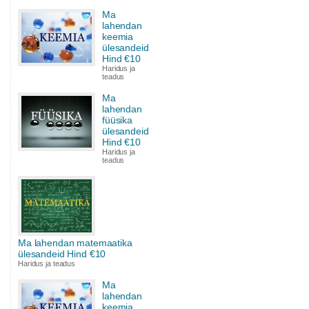
Ma
lahendan
keemia
ülesandeid
Hind €10
Haridus ja
teadus
Ma
lahendan
füüsika
ülesandeid
Hind €10
Haridus ja
teadus
Ma lahendan matemaatika
ülesandeid Hind €10
Haridus ja teadus
Ma
lahendan
keemia