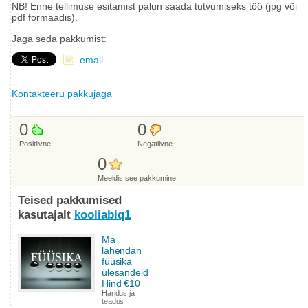
NB! Enne tellimuse esitamist palun saada tutvumiseks töö (jpg või
pdf formaadis).
Jaga seda pakkumist:
email
Kontakteeru pakkujaga
0
0
Positiivne
Negatiivne
0
Meeldis see pakkumine
Teised pakkumised
kasutajalt
kooliabiq1
Ma
lahendan
füüsika
ülesandeid
Hind €10
Haridus ja
teadus