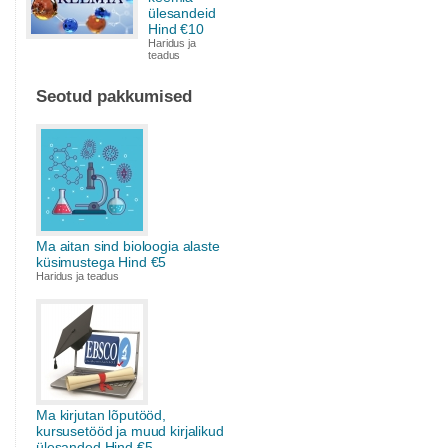
ülesandeid
Hind €10
Haridus ja
teadus
Seotud pakkumised
Ma aitan sind bioloogia alaste
küsimustega Hind €5
Haridus ja teadus
Ma kirjutan lõputööd,
kursusetööd ja muud kirjalikud
ülesanded Hind €5