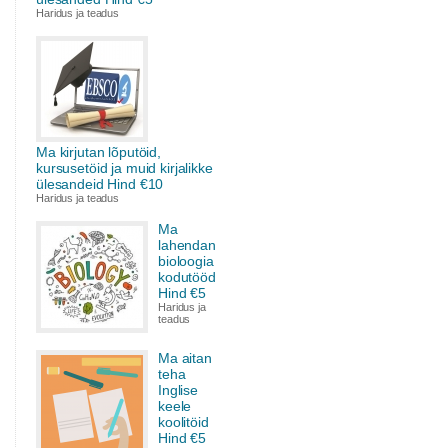
Haridus ja teadus
Ma kirjutan lõputöid,
kursusetöid ja muid kirjalikke
ülesandeid Hind €10
Haridus ja teadus
Ma
lahendan
bioloogia
kodutööd
Hind €5
Haridus ja
teadus
Ma aitan
teha
Inglise
keele
koolitöid
Hind €5