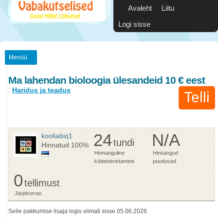
Avaleht
Liitu
Logi sisse
Menüü
Ma lahendan bioloogia ülesandeid 10 € eest
:
Haridus ja teadus
Telli
24
N/A
kooliabiq1
tundi
Hinnatud
100%
Hinnanguline
Hinnangud
kättetoimetamine
puuduvad
0
tellimust
Järjekorras
Selle pakkumise lisaja logis viimati sisse 05.06.2026