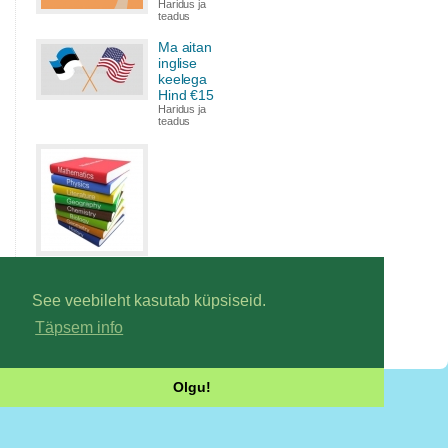
Haridus ja
teadus
Ma aitan
inglise
keelega
Hind €15
Haridus ja
teadus
Ma lahendan põhikooli
tasemel füüsika, keemia ja
matemaatika ülesandeid Hind
See veebileht kasutab küpsiseid.
€5
Täpsem info
Haridus ja teadus
Olgu!