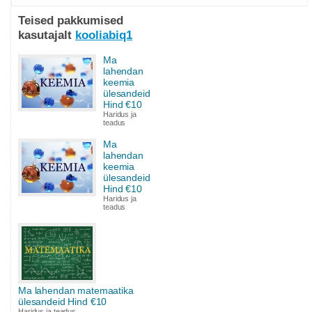
Teised pakkumised
kasutajalt
kooliabiq1
Ma
lahendan
keemia
ülesandeid
Hind €10
Haridus ja
teadus
Ma
lahendan
keemia
ülesandeid
Hind €10
Haridus ja
teadus
Ma lahendan matemaatika
ülesandeid Hind €10
Haridus ja teadus