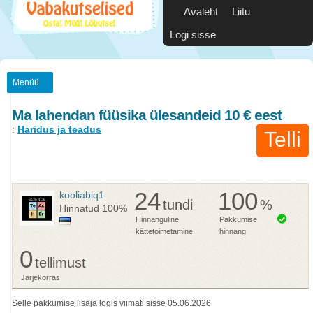
Avaleht
Liitu
Logi sisse
Menüü
Ma lahendan füüsika ülesandeid 10 € eest
:
Haridus ja teadus
Telli
24
100
kooliabiq1
tundi
%
Hinnatud
100%
Hinnanguline
Pakkumise
kättetoimetamine
hinnang
0
tellimust
Järjekorras
Selle pakkumise lisaja logis viimati sisse 05.06.2026