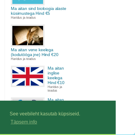
Ma aitan sind bioloogia alaste
küsimustega Hind €5
Haridus ja teadus
Ma aitan vene keelega
(kodutööga jne) Hind €20
Haridus ja teadus
Ma aitan
inglise
keelega
Hind €10
Haridus ja
teadus
Ma aitan
inglise
keelega
See veebileht kasutab küpsiseid.
Hind €15
Haridus ja
Täpsem info
teadus