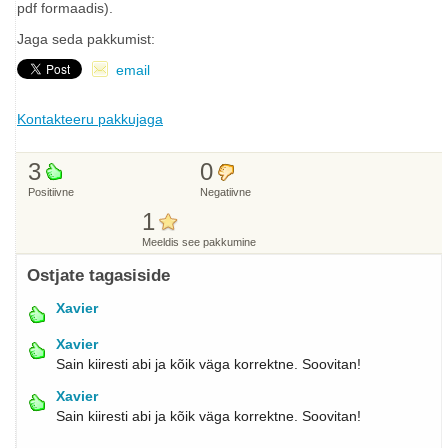
pdf formaadis).
Jaga seda pakkumist:
email
Kontakteeru pakkujaga
3
0
Positiivne
Negatiivne
1
Meeldis see pakkumine
Ostjate tagasiside
Xavier
Xavier
Sain kiiresti abi ja kõik väga korrektne. Soovitan!
Xavier
Sain kiiresti abi ja kõik väga korrektne. Soovitan!