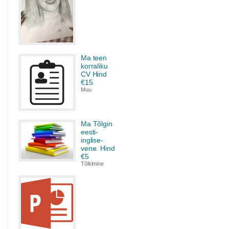
Ma teen
korraliku
CV Hind
€15
Muu
Ma Tõlgin
eesti-
inglise-
vene. Hind
€5
Tõlkimine