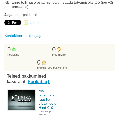
NB! Enne tellimuse esitamist palun saada tutvumiseks töö (jpg või
pdf formaadis).
Jaga seda pakkumist:
email
Kontakteeru pakkujaga
0
0
Positiivne
Negatiivne
0
Meeldis see pakkumine
Teised pakkumised
kasutajalt
kooliabiq1
Ma
lahendan
füüsika
ülesandeid
Hind €10
Haridus ja
teadus