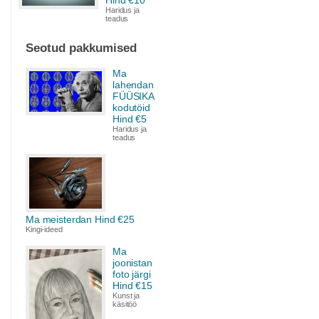
Hind €10
Haridus ja
teadus
Seotud pakkumised
Ma
lahendan
FÜÜSIKA
kodutöid
Hind €5
Haridus ja
teadus
Ma meisterdan Hind €25
Kingi-ideed
Ma
joonistan
foto järgi
Hind €15
Kunst ja
käsitöö