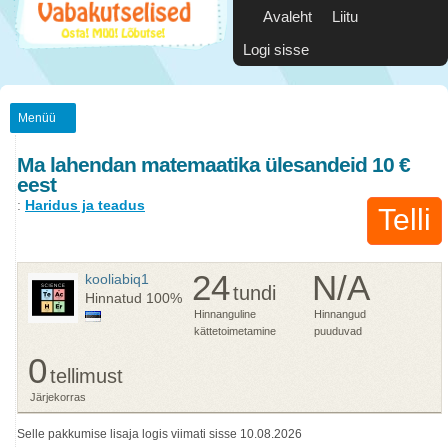
Avaleht
Liitu
Logi sisse
Menüü
Ma lahendan matemaatika ülesandeid 10 €
eest
:
Haridus ja teadus
Telli
24
N/A
kooliabiq1
tundi
Hinnatud
100%
Hinnanguline
Hinnangud
kättetoimetamine
puuduvad
0
tellimust
Järjekorras
Selle pakkumise lisaja logis viimati sisse 10.08.2026