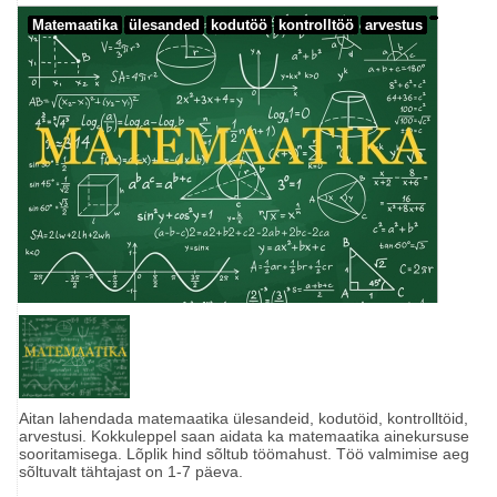
Matemaatika
ülesanded
kodutöö
kontrolltöö
arvestus
Aitan lahendada matemaatika ülesandeid, kodutöid, kontrolltöid,
arvestusi. Kokkuleppel saan aidata ka matemaatika ainekursuse
sooritamisega. Lõplik hind sõltub töömahust. Töö valmimise aeg
sõltuvalt tähtajast on 1-7 päeva.