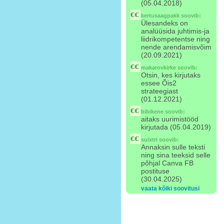
(05.04.2018)
kertusaagpakk
soovib:
Ülesandeks on
analüüsida juhtimis-ja
liidrikompetentse ning
nende arendamisvõim
(20.09.2021)
makarovkirke
soovib:
Otsin, kes kirjutaks
essee Õis2
strateegiast
(01.12.2021)
bibikene
soovib:
aitaks uurimistööd
kirjutada (05.04.2019)
suixtri
soovib:
Annaksin sulle teksti
ning sina teeksid selle
põhjal Canva FB
postituse
(30.04.2025)
vaata kõiki soovitusi