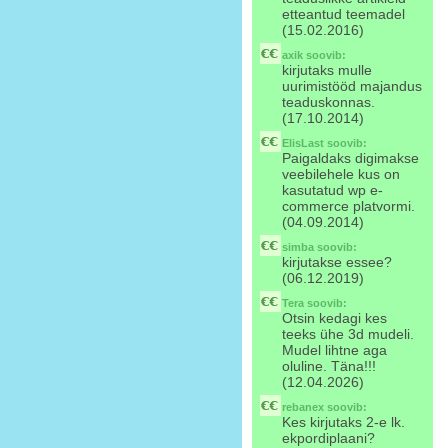
etteantud teemadel
(15.02.2016)
axik
soovib:
kirjutaks mulle
uurimistööd majandus
teaduskonnas.
(17.10.2014)
ElisLast
soovib:
Paigaldaks digimakse
veebilehele kus on
kasutatud wp e-
commerce platvormi.
(04.09.2014)
simba
soovib:
kirjutakse essee?
(06.12.2019)
Tera
soovib:
Otsin kedagi kes
teeks ühe 3d mudeli.
Mudel lihtne aga
oluline. Täna!!!
(12.04.2026)
rebanex
soovib:
Kes kirjutaks 2-e lk.
ekpordiplaani?