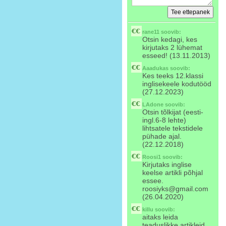
rane11
soovib:
Otsin kedagi, kes
kirjutaks 2 lühemat
esseed! (13.11.2013)
Aaadukas
soovib:
Kes teeks 12.klassi
inglisekeele kodutööd
(27.12.2023)
LAdone
soovib:
Otsin tõlkijat (eesti-
ingl.6-8 lehte)
lihtsatele tekstidele
pühade ajal.
(22.12.2018)
Roosi1
soovib:
Kirjutaks inglise
keelse artikli põhjal
essee.
roosiyks@gmail.com
(26.04.2020)
killu
soovib:
aitaks leida
teaduslikke artikleid