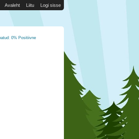
Avaleht
Liitu
Logi sisse
natud: 0% Positiivne