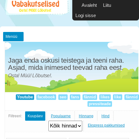
Avaleht
Liitu
Logi sisse
Menüü
Jaga enda oskusi teistega ja teeni raha.
Asjad, mida inimesed teevad raha eest.
Osta! Müü! Lõbutse!.
Youtube
facebook
seo
fans
fännid
likes
like
fännid
pressiteade
Filtreeri:
Kuupäev
Populaarne
Hinnang
Hind
Ekspress pakkumised