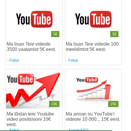
5€
5€
Ma lisan Teie videole
Ma lisan Teie videole 100
3500 vaatamist 5€ eest
.
meeldimist 5€ eest
.
-
Fidtal
-
Fidtal
10€
15€
Ma tõstan teie Youtube
Ma annan su YouTube'i
video positsiooni 10€
videole 10 000... 15€ eest
.
eest
.
-
Fidtal
-
SimpleSEO