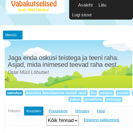
Avaleht
Liitu
Logi sisse
Menüü
Jaga enda oskusi teistega ja teeni raha.
Asjad, mida inimesed teevad raha eest.
Osta! Müü! Lõbutse!.
vanutus
keevitus keevitamine metall raud
Ilu
soojus
joonis
paber
graafiline
potsepp
Filtreeri:
Kuupäev
Populaarne
Hinnang
Hind
Ekspress pakkumised