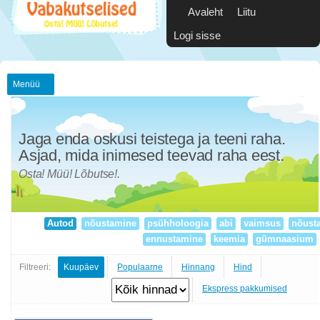
Avaleht
Liitu
Logi sisse
Menüü
Jaga enda oskusi teistega ja teeni raha.
Asjad, mida inimesed teevad raha eest.
Osta! Müü! Lõbutse!.
Autod
nõustamine
psühholoogia
abi
vaimsus
nõust
ennustamine
keemia
gümnaasium
Filtreeri:
Kuupäev
Populaarne
Hinnang
Hind
Ekspress pakkumised