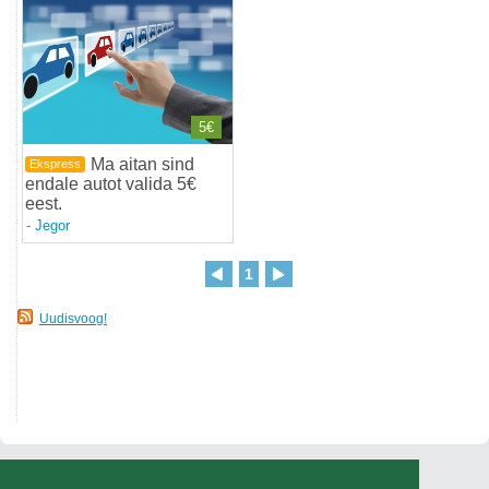
5€
Ma aitan sind
Ekspress
endale autot valida 5€
eest
.
-
Jegor
1
Uudisvoog!